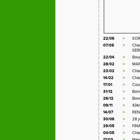
22/06
>
SOI
07/05
>
Cham
SER
22/04
>
Boug
28/02
>
MAR
23/02
>
Cham
14/02
>
Cha
17/01
>
Cour
31/12
>
Bon
26/12
>
Bon
09/11
>
43è
14/07
>
REN
30/06
>
28 
29/05
>
FIN
04/05
>
Cham
17/03
>
Marc