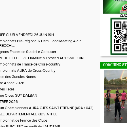
CLIQ
REE CLUB VENDREDI 26 JUIN 19H
pionnats Pré-Régionaux Demi Fond Meeting Alain
RECCHI...
eons Ensemble Stade Le Corbusier
CHE E. LECLERC FIRMINY au profit d'AUTISME LOIRE
pionnats de France de Cross-country
COACHING AT
mpionnats AURA de Cross-Country
se des Gueules Noires
ne Année 2026
nes Fetes
me Cross GUY DALBAN
TREE 2026
juin Championnats AURA CJES SAINT ETIENNE (ARA / 042)
ALE DEPARTEMENTALE KIDS ATHLE
pionnat de France des Clubs
he E.LECLERC au profit de l'AUTISME