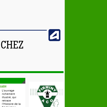
 CHEZ
naire
L'ouvrage
richement
illustré, qui
retrace
l’Histoire de la