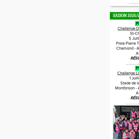
...........
SAISON 2026/
P
Challenge 
St-C
5 Jui
Piste Pierre 
Chamond - A
A
RÉS
..............
P
Challenge L
1 Jui
Stade de l
Montbrison -
A
RÉS
..............