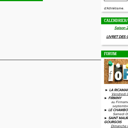
d'Athlétisme.
CALENDRIER/
Saison 
LIVRET DES
FORUM
► LA RICAMAR
Vendredi 
► FIRMINY
au Firmam
septembre
► LE CHAMBO
Samedi 0
► SAINT MAUR
GOURGOIS
Dimanche 