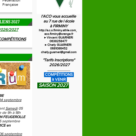
Fédération
Française
l'ACO vous accueille
au 7 rue de l école
LIENS 2027
à FIRMINY
20
26/2027
http://a.c.o.firminy.athle.com
aco.firminy@orange.fr
►Vincent GUARNERI
 COMPÉTITIONS
0638258477
►Charly GUARNERI
0681086452
charly.guarneri@gmail.com
"Tarifs Inscriptions"
2026/2027
.........................
C
OMPÉTITIONS
à VENIR
SAISON 2027
IE
04 septembre
ent
Samedi
05
 de 9h à 18h
N FEUGEROLLE
5 septembre
ICE en
06 septembre