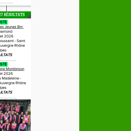
...............
27 RÉSULTATS
ISTE
Des Jeunes Bm
hamond
llet 2026
Toussaint - Saint
uvergne Rhône
lpes
ULTATS
...................
ISTE
oire Montbrison
llet 2026
a Madeleine -
 Auvergne Rhône
lpes
ULTATS
...................