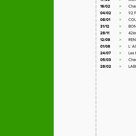
16/02
>
Cham
04/02
>
1/2 
08/01
>
COU
31/12
>
BON
28/11
>
42è
12/08
>
REN
01/08
>
L’ 
24/07
>
Les 
05/03
>
Cham
28/02
>
LAB