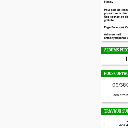
Firminy
Pour plus de rens
pouvez venir dire
Une séance de dé
gratuite.
Page Facebook Co
Adresse mail:
anthonycrapanne.c
ALBUMS PHO
NOUS CONTA
06/38/
aco.firmi
TRAVAUX SUR
2013