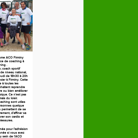
isme ACO Firminy
ce de coaching à
ning .
 coach sportif
 de niveau national,
jeudi de 18h30 à 20h
ier à Firminy. Cette
 à toutes les
haitent reprendre
ive ou bien améliorer
sique. Ce n’est pas
ais du loisir.
aching sont utiles
ersonnes quelque
es permettent de se
rement, d’affiner sa
orer son cardio et
blessures.
née pour l’adhésion
née si vous avez
au sein de l’ACO