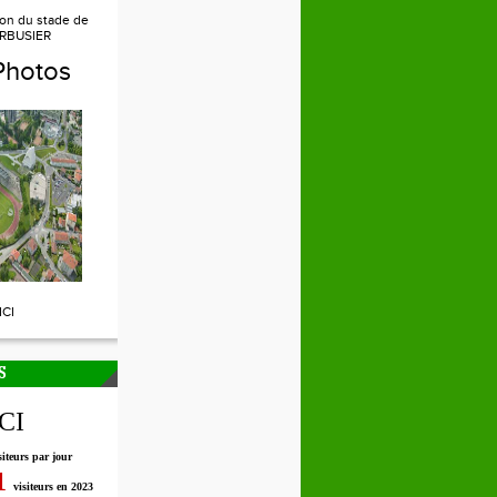
ion du stade de
RBUSIER
Photos
ICI
S
ICI
siteurs par jour
1
visiteurs en 2023