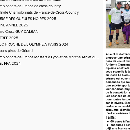
pionnats de France de cross-country
Finale Championnats de France de Cross-Country
RSE DES GUEULES NOIRES 2025
NE ANNEE 2025
me Cross GUY DALBAN
TREE 2025
ACO PROCHE DE L OLYMPE A PARIS 2024
bons plats de Gérard
►Le club d’athlét
pionnats de France Masters à Lyon et de Marche Athlétiqu...
propose une séan
base de circuit trai
EL FFA 2024
Anthony Crapanne;
diplômé
et athlète
vous accueille le 
au Stade Le Corbus
séance est ouverte
personnes qui sou
une activité sport
leur condition phy
de la compétition m
Les séances de co
pour toutes les p
soit le niveau. Ell
renforcer musculai
silhouette, d’améli
d’éviter certaines 
Tarifs:
►160 euros à l’an
► 90 euros à l’an
déjà une licence 