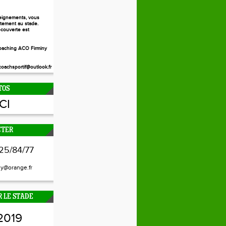
eignements, vous
ctement au stade.
couverte est
aching ACO Firminy
oachsportif@outlook.fr
TOS
ICI
CTER
25/84/77
ny@orange.fr
 LE STADE
2019