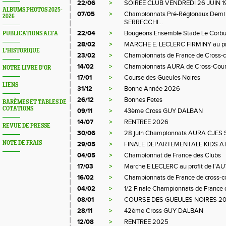
22/06
>
SOIREE CLUB VENDREDI 26 JUIN 1
ALBUMS PHOTOS 2025-
07/05
>
Championnats Pré-Régionaux Demi 
2026
SERRECCHI...
22/04
>
Bougeons Ensemble Stade Le Corbu
PUBLICATIONS AEFA
28/02
>
MARCHE E. LECLERC FIRMINY au pr
L'HISTORIQUE
23/02
>
Championnats de France de Cross-c
14/02
>
Championnats AURA de Cross-Coun
NOTRE LIVRE D'OR
17/01
>
Course des Gueules Noires
LIENS
31/12
>
Bonne Année 2026
26/12
>
Bonnes Fetes
BARÈMES ET TABLES DE
COTATIONS
09/11
>
43ème Cross GUY DALBAN
14/07
>
RENTREE 2026
REVUE DE PRESSE
30/06
>
28 juin Championnats AURA CJES 
NOTE DE FRAIS
29/05
>
FINALE DEPARTEMENTALE KIDS A
04/05
>
Championnat de France des Clubs
17/03
>
Marche E.LECLERC au profit de l'A
16/02
>
Championnats de France de cross-c
04/02
>
1/2 Finale Championnats de France 
08/01
>
COURSE DES GUEULES NOIRES 2
28/11
>
42ème Cross GUY DALBAN
12/08
>
RENTREE 2025