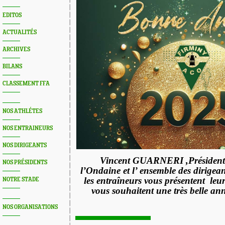
EDITOS
ACTUALITÉS
ARCHIVES
BILANS
CLASSEMENT FFA
NOS ATHLÉTES
NOS ENTRAINEURS
NOS DIRIGEANTS
Vincent GUARNERI ,Président d
NOS PRÉSIDENTS
l’Ondaine et l’ ensemble des dirigea
les entraîneurs vous présentent
leu
NOTRE STADE
vous souhaitent une très belle an
NOS ORGANISATIONS