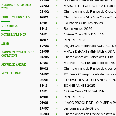
22/04
>
Bougeons Ensemble Stade Le Corbu
ALBUMS PHOTOS 2025-
28/02
>
MARCHE E. LECLERC FIRMINY au pr
2026
23/02
>
Championnats de France de Cross-c
14/02
>
Championnats AURA de Cross-Coun
PUBLICATIONS AEFA
17/01
>
Course des Gueules Noires
L'HISTORIQUE
31/12
>
Bonne Année 2026
09/11
>
43ème Cross GUY DALBAN
NOTRE LIVRE D'OR
14/07
>
RENTREE 2026
LIENS
30/06
>
28 juin Championnats AURA CJES 
29/05
>
FINALE DEPARTEMENTALE KIDS A
BARÈMES ET TABLES DE
COTATIONS
04/05
>
Championnat de France des Clubs
17/03
>
Marche E.LECLERC au profit de l'A
REVUE DE PRESSE
16/02
>
Championnats de France de cross-c
NOTE DE FRAIS
04/02
>
1/2 Finale Championnats de France 
08/01
>
COURSE DES GUEULES NOIRES 2
31/12
>
BONNE ANNEE 2025
28/11
>
42ème Cross GUY DALBAN
12/08
>
RENTREE 2025
01/08
>
L’ ACO PROCHE DE L OLYMPE A P
24/07
>
Les bons plats de Gérard
05/03
>
Championnats de France Masters à L