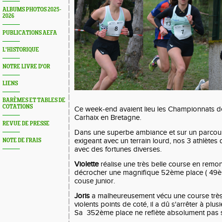
ALBUMS PHOTOS 2025-
2026
PUBLICATIONS AEFA
L'HISTORIQUE
NOTRE LIVRE D'OR
LIENS
BARÈMES ET TABLES DE
COTATIONS
Ce week-end avaient lieu les Championnats d
Carhaix en Bretagne.
REVUE DE PRESSE
Dans une superbe ambiance et sur un parcour
exigeant avec un terrain lourd, nos 3 athlètes
NOTE DE FRAIS
avec des fortunes diverses.
Violette
réalise une très belle course en remo
décrocher une magnifique 52ème place ( 49ème
couse junior.
Joris
a malheureusement vécu une course très
violents points de coté, il a dû s'arrêter à plu
Sa 352ème place ne reflète absolument pas s