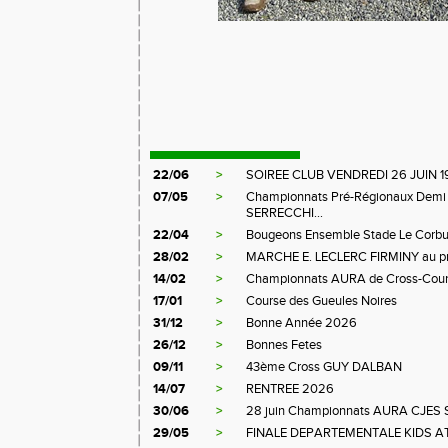
22/06
>
SOIREE CLUB VENDREDI 26 JUIN 1
07/05
>
Championnats Pré-Régionaux Demi 
SERRECCHI...
22/04
>
Bougeons Ensemble Stade Le Corbu
28/02
>
MARCHE E. LECLERC FIRMINY au pr
14/02
>
Championnats AURA de Cross-Coun
17/01
>
Course des Gueules Noires
31/12
>
Bonne Année 2026
26/12
>
Bonnes Fetes
09/11
>
43ème Cross GUY DALBAN
14/07
>
RENTREE 2026
30/06
>
28 juin Championnats AURA CJES 
29/05
>
FINALE DEPARTEMENTALE KIDS A