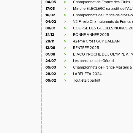
04/05
>
Championnat de France des Clubs
17/03
>
Marche E.LECLERC au profit de l'A
16/02
>
Championnats de France de cross-c
04/02
>
1/2 Finale Championnats de France 
08/01
>
COURSE DES GUEULES NOIRES 2
31/12
>
BONNE ANNEE 2025
28/11
>
42ème Cross GUY DALBAN
12/08
>
RENTREE 2025
01/08
>
L’ ACO PROCHE DE L OLYMPE A P
24/07
>
Les bons plats de Gérard
05/03
>
Championnats de France Masters à L
28/02
>
LABEL FFA 2024
05/02
>
Tout était parfait