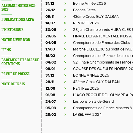
31/12
>
Bonne Année 2026
ALBUMS PHOTOS 2025-
2026
26/12
>
Bonnes Fetes
09/11
>
43ème Cross GUY DALBAN
PUBLICATIONS AEFA
14/07
>
RENTREE 2026
30/06
>
28 juin Championnats AURA CJES 
L'HISTORIQUE
29/05
>
FINALE DEPARTEMENTALE KIDS A
NOTRE LIVRE D'OR
04/05
>
Championnat de France des Clubs
17/03
>
Marche E.LECLERC au profit de l'A
LIENS
16/02
>
Championnats de France de cross-c
BARÈMES ET TABLES DE
04/02
>
1/2 Finale Championnats de France 
COTATIONS
08/01
>
COURSE DES GUEULES NOIRES 2
REVUE DE PRESSE
31/12
>
BONNE ANNEE 2025
28/11
>
42ème Cross GUY DALBAN
NOTE DE FRAIS
12/08
>
RENTREE 2025
01/08
>
L’ ACO PROCHE DE L OLYMPE A P
24/07
>
Les bons plats de Gérard
05/03
>
Championnats de France Masters à L
28/02
>
LABEL FFA 2024