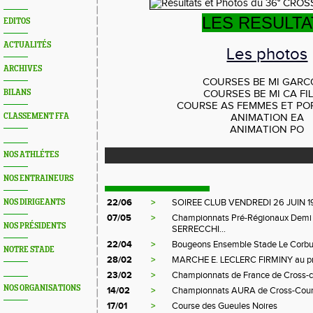
LES RESULTA
EDITOS
ACTUALITÉS
Les photos
ARCHIVES
COURSES BE MI GAR
BILANS
COURSES BE MI CA FI
COURSE AS FEMMES ET PO
CLASSEMENT FFA
ANIMATION EA
ANIMATION PO
NOS ATHLÉTES
NOS ENTRAINEURS
22/06
>
SOIREE CLUB VENDREDI 26 JUIN 1
NOS DIRIGEANTS
07/05
>
Championnats Pré-Régionaux Demi 
NOS PRÉSIDENTS
SERRECCHI...
22/04
>
Bougeons Ensemble Stade Le Corbu
NOTRE STADE
28/02
>
MARCHE E. LECLERC FIRMINY au pr
23/02
>
Championnats de France de Cross-c
NOS ORGANISATIONS
14/02
>
Championnats AURA de Cross-Coun
17/01
>
Course des Gueules Noires