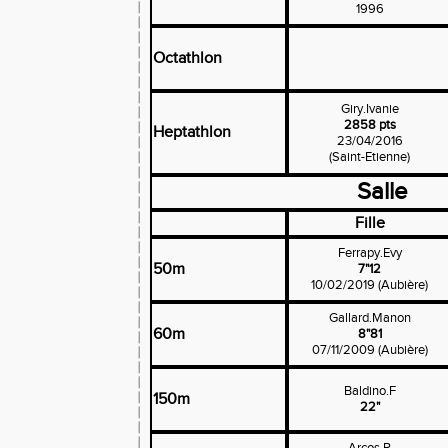
1996
Octathlon
Giry.Ivanie
2858 pts
Heptathlon
23/04/2016
(Saint-Etienne)
Salle
Fille
Ferrapy.Evy
50m
7"12
10/02/2019 (Aubière)
Gallard.Manon
60m
8"81
07/11/2009 (Aubière)
Baldino.F
150m
22"