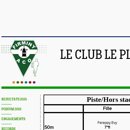
LE CLUB LE 
Piste/Hors sta
RESULTATS 2026
Fille
PODIUM 2026
ENGAGEMENTS
Ferappy.Evy
50m
7"11
RECORDS