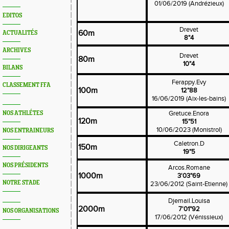
01/06/2019 (Andrézieux)
EDITOS
Drevet
60m
ACTUALITÉS
8"4
ARCHIVES
Drevet
80m
10"4
BILANS
Ferappy.Evy
CLASSEMENT FFA
100m
12"88
16/06/2019 (Aix-les-bains)
Gretuce.Enora
NOS ATHLÉTES
120m
15"51
10/06/2023 (Monistrol)
NOS ENTRAINEURS
Caletron.D
150m
NOS DIRIGEANTS
19"5
NOS PRÉSIDENTS
Arcos.Romane
1000m
3'03"69
NOTRE STADE
23/06/2012 (Saint-Etienne)
Djemail.Louisa
2000m
7'01"92
NOS ORGANISATIONS
17/06/2012 (Vénissieux)