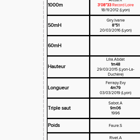
Arcos.R
1000m
3'08"33
Record Loire
18/11/2012 (Lyon)
Giry.Ivanie
50mH
8"51
20/03/2016 (Lyon)
60mH
Lilia.Abdat
1m48
Hauteur
29/03/2015 (Lyon-La-
Duchère)
Ferrapy.Evy
Longueur
4m79
03/03/2019 (Lyon)
Sabot.A
Triple saut
9m06
1996
Poids
Faure.S
Rivet.A