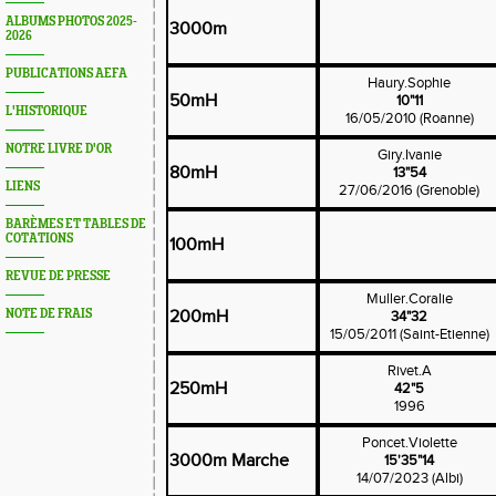
ALBUMS PHOTOS 2025-
3000m
2026
PUBLICATIONS AEFA
Haury.Sophie
50mH
10"11
L'HISTORIQUE
16/05/2010 (Roanne)
NOTRE LIVRE D'OR
Giry.Ivanie
80mH
13"54
LIENS
27/06/2016 (Grenoble)
BARÈMES ET TABLES DE
COTATIONS
100mH
REVUE DE PRESSE
Muller.Coralie
NOTE DE FRAIS
200mH
34"32
15/05/2011 (Saint-Etienne)
Rivet.A
250mH
42"5
1996
Poncet.Violette
3000m Marche
15'35"14
14/07/2023 (Albi)