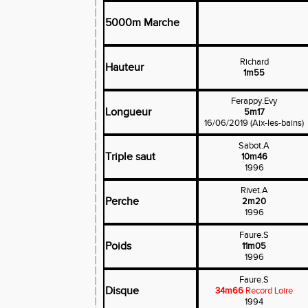
5000m Marche
Richard
Hauteur
1m55
Ferappy.Evy
Longueur
5m17
16/06/2019 (Aix-les-bains)
Sabot.A
Triple saut
10m46
1996
Rivet.A
Perche
2m20
1996
Faure.S
Poids
11m05
1996
Faure.S
Disque
34m66
Record Loire
1994