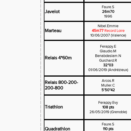
Faure.S
Javelot
26m70
1996
Nibel.Emmie
Marteau
45m77
Record Loire
10/06/2007 (Valence)
Ferappy.E
Glaudio.M
Benabdeslam.N
Relais 4*60m
Guichard.R
32"03
01/06/2019 (Andrézieux)
Arcos.R
Relais 800-200-
Muller.C
200-800
5'50"42
Ferappy.Evy
Triathlon
108 pts
26/05/2019 (Grenoble)
Faure.S
Quadrathlon
110 pts