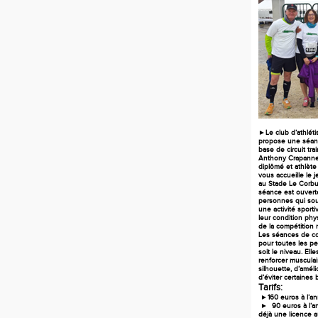
►Le club d’athlét
propose une séan
base de circuit trai
Anthony Crapanne;
diplômé
et athlète
vous accueille le 
au Stade Le Corbus
séance est ouverte
personnes qui sou
une activité sport
leur condition phy
de la compétition m
Les séances de co
pour toutes les p
soit le niveau. Ell
renforcer musculai
silhouette, d’améli
d’éviter certaines 
Tarifs:
►160 euros à l’an
► 90 euros à l’an
déjà une licence 