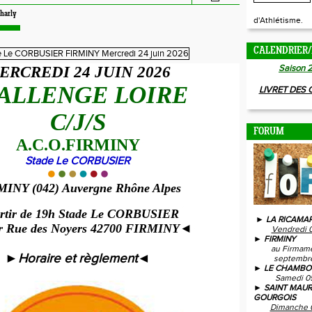
harly
d'Athlétisme.
CALENDRIER/
Saison 
ERCREDI 24 JUIN 2026
ALLENGE LOIRE
LIVRET DES
C/J/S
FORUM
A.C.O.FIRMINY
Stade Le CORBUSIER
MINY (042)
Auvergne Rhône Alpes
artir de 19h Stade Le CORBUSIER
► LA RICAMAR
r Rue des Noyers 42700 FIRMINY
◄
Vendredi 
► FIRMINY
au Firmam
►
Horaire et règlement
◄
septembre
► LE CHAMBO
Samedi 0
► SAINT MAUR
GOURGOIS
Dimanche 