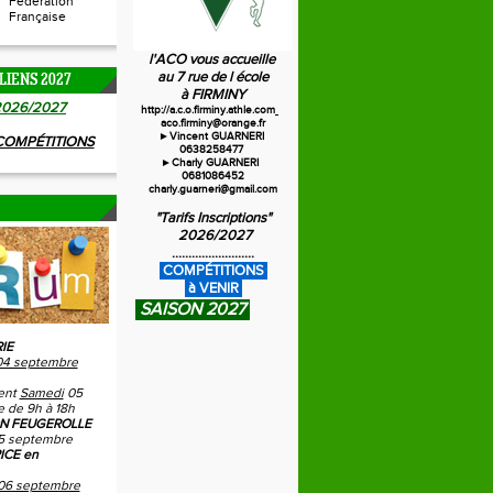
Fédération
Française
l'ACO vous accueille
au 7 rue de l école
LIENS 2027
à FIRMINY
20
26/2027
http://a.c.o.firminy.athle.com
aco.firminy@orange.fr
►Vincent GUARNERI
 COMPÉTITIONS
0638258477
►Charly GUARNERI
0681086452
charly.guarneri@gmail.com
"Tarifs Inscriptions"
2026/2027
.........................
C
OMPÉTITIONS
à VENIR
SAISON 2027
IE
04 septembre
ent
Samedi
05
 de 9h à 18h
N FEUGEROLLE
5 septembre
ICE en
06 septembre