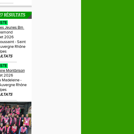
...............
27 RÉSULTATS
ISTE
Des Jeunes Bm
hamond
llet 2026
Toussaint - Saint
uvergne Rhône
lpes
ULTATS
...................
ISTE
oire Montbrison
llet 2026
a Madeleine -
 Auvergne Rhône
lpes
ULTATS
...................