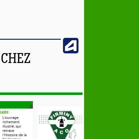
 CHEZ
naire
L'ouvrage
richement
illustré, qui
retrace
l’Histoire de la