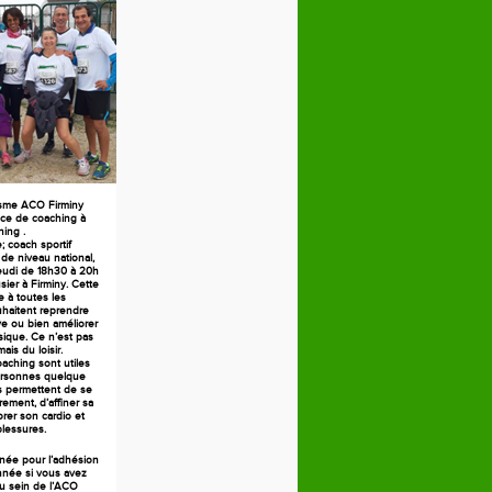
isme ACO Firminy
ce de coaching à
ning .
 coach sportif
 de niveau national,
jeudi de 18h30 à 20h
ier à Firminy. Cette
 à toutes les
haitent reprendre
ive ou bien améliorer
sique. Ce n’est pas
ais du loisir.
aching sont utiles
ersonnes quelque
es permettent de se
rement, d’affiner sa
orer son cardio et
blessures.
née pour l’adhésion
née si vous avez
au sein de l’ACO