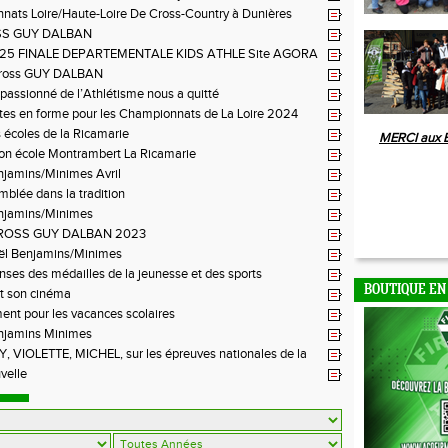
ats Loire/Haute-Loire De Cross-Country à Dunières
SS GUY DALBAN
2025 FINALE DEPARTEMENTALE KIDS ATHLE Site AGORA
BON FEUGEROLLES
ross GUY DALBAN
n passionné de l’Athlétisme nous a quitté
tes en forme pour les Championnats de La Loire 2024
 écoles de la Ricamarie
MERCI aux 
ion école Montrambert La Ricamarie
njamins/Minimes Avril
blée dans la tradition
njamins/Minimes
ROSS GUY DALBAN 2023
ël Benjamins/Minimes
es des médailles de la jeunesse et des sports
BOUTIQUE EN
t son cinéma
ent pour les vacances scolaires
njamins Minimes
 VIOLETTE, MICHEL, sur les épreuves nationales de la
velle