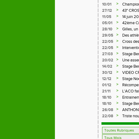
>
10/01
Championn
>
27/12
43° CRO
>
11/05
14 juin 
LE CHAM
>
05/01
42ème C
>
28/10
Gilles, u
>
29/05
Des athlè
>
22/05
Cross des
>
22/05
Intervent
>
27/03
Stage Be
>
20/02
Une assem
>
14/02
Stage Be
>
30/12
VIDEO C
>
12/12
Stage No
>
01/12
Récompens
>
21/11
L'ACO fai
>
18/10
Entrainem
>
18/10
Stage Be
>
26/08
ANTHONY,
FFA
>
22/08
Triste nou