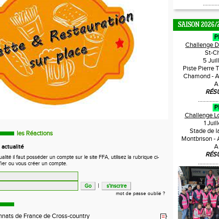
...........
SAISON 2026/
P
Challenge 
St-C
5 Jui
Piste Pierre 
Chamond - A
A
RÉS
..............
P
Challenge L
1 Jui
Stade de l
les Réactions
Montbrison -
A
actualité
RÉS
ité il faut posséder un compte sur le site FFA, utilisez la rubrique ci-
..............
fier ou vous créer un compte.
|
mot de passe oublié ?
nats de France de Cross-country