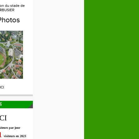
ion du stade de
RBUSIER
Photos
ICI
S
ICI
siteurs par jour
1
visiteurs en 2023