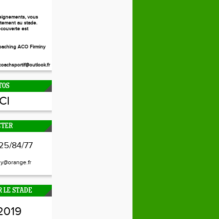
eignements, vous
ctement au stade.
couverte est
aching ACO Firminy
oachsportif@outlook.fr
TOS
ICI
CTER
25/84/77
ny@orange.fr
 LE STADE
2019