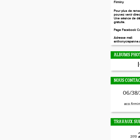
Firminy
Pour plus de rens
pouvez venir dire
Une séance de dé
gratuite.
Page Facebook Co
Adresse mail:
anthonycrapanne.c
ALBUMS PHO
NOUS CONTA
06/38/
aco.firmi
TRAVAUX SUR
2013