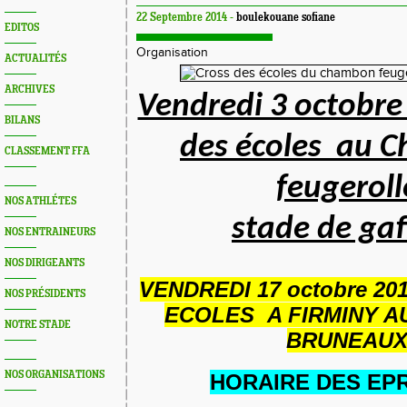
22 Septembre 2014 -
boulekouane sofiane
EDITOS
Organisation
ACTUALITÉS
ARCHIVES
Vendredi 3 octobre
BILANS
des écoles au 
CLASSEMENT FFA
feugeroll
NOS ATHLÉTES
stade de gaf
NOS ENTRAINEURS
NOS DIRIGEANTS
VENDREDI 17 octobre 2
NOS PRÉSIDENTS
ECOLES A FIRMINY A
NOTRE STADE
BRUNEAU
NOS ORGANISATIONS
HORAIRE DES EP