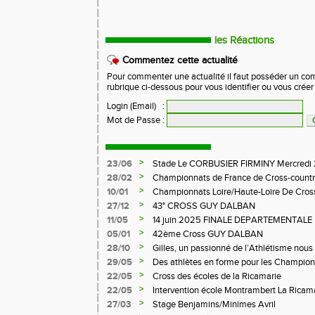
les Réactions
Commentez cette actualité
Pour commenter une actualité il faut posséder un compt
rubrique ci-dessous pour vous identifier ou vous crée
Login (Email)
:
Mot de Passe
:
>
23/06
Stade Le CORBUSIER FIRMINY Mercredi 
>
28/02
Championnats de France de Cross-countr
>
10/01
Championnats Loire/Haute-Loire De Cros
>
27/12
43° CROSS GUY DALBAN
>
11/05
14 juin 2025 FINALE DEPARTEMENTALE
LE CHAMBON FEUGEROLLES
>
05/01
42ème Cross GUY DALBAN
>
28/10
Gilles, un passionné de l’Athlétisme nous 
>
29/05
Des athlètes en forme pour les Champion
>
22/05
Cross des écoles de la Ricamarie
>
22/05
Intervention école Montrambert La Ricam
>
27/03
Stage Benjamins/Minimes Avril