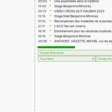
>
20/02
Une assemblée dans la tradition
>
14/02
Stage Benjamins/Minimes
>
30/12
VIDEO CROSS GUY DALBAN 2023
>
12/12
Stage Noël Benjamins/Minimes
>
01/12
Récompenses des médailles de la jeuness
>
21/11
L'ACO fait son cinéma
>
18/10
Entrainement pour les vacances scolaires
>
18/10
Stage Benjamins Minimes
>
26/08
ANTHONY, VIOLETTE, MICHEL, sur les épr
FFA