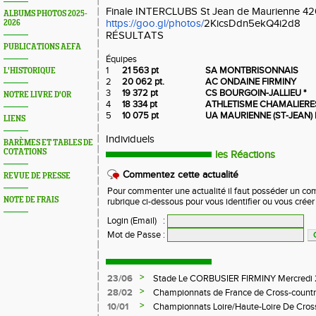
Finale INTERCLUBS St Jean de Maurienne 42
ALBUMS PHOTOS 2025-
https://goo.gl/photos/
2KicsDdn5ekQ4i2d8
2026
RÉSULTATS
PUBLICATIONS AEFA
Équipes
1
21 563 pt
SA MONTBRISONNAIS
L'HISTORIQUE
2
20 062 pt.
AC ONDAINE FIRMINY
3
19 372 pt
CS BOURGOIN-JALLIEU *
NOTRE LIVRE D'OR
4
18 334 pt
ATHLETISME CHAMALIERE
5
10 075 pt
UA MAURIENNE (ST-JEAN)
LIENS
Individuels
BARÈMES ET TABLES DE
COTATIONS
les Réactions
Commentez cette actualité
REVUE DE PRESSE
Pour commenter une actualité il faut posséder un compt
NOTE DE FRAIS
rubrique ci-dessous pour vous identifier ou vous crée
Login (Email)
:
Mot de Passe
:
>
23/06
Stade Le CORBUSIER FIRMINY Mercredi 
>
28/02
Championnats de France de Cross-countr
>
10/01
Championnats Loire/Haute-Loire De Cros