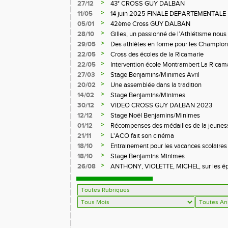
>
27/12
43° CROSS GUY DALBAN
>
11/05
14 juin 2025 FINALE DEPARTEMENTALE
LE CHAMBON FEUGEROLLES
>
05/01
42ème Cross GUY DALBAN
>
28/10
Gilles, un passionné de l’Athlétisme nous 
>
29/05
Des athlètes en forme pour les Champion
>
22/05
Cross des écoles de la Ricamarie
>
22/05
Intervention école Montrambert La Ricam
>
27/03
Stage Benjamins/Minimes Avril
>
20/02
Une assemblée dans la tradition
>
14/02
Stage Benjamins/Minimes
>
30/12
VIDEO CROSS GUY DALBAN 2023
>
12/12
Stage Noël Benjamins/Minimes
>
01/12
Récompenses des médailles de la jeuness
>
21/11
L'ACO fait son cinéma
>
18/10
Entrainement pour les vacances scolaires
>
18/10
Stage Benjamins Minimes
>
26/08
ANTHONY, VIOLETTE, MICHEL, sur les épr
FFA