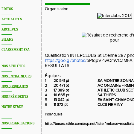
Organisation
EDITOS
ACTUALITÉS
ARCHIVES
BILANS
CLASSEMENT FFA
Qualification INTERCLUBS St Etienne 287 ph
https://goo.gl/photos/
bPtqpVi4wQmVCZMFA
RESULTATS
NOS ATHLÉTES
Équipes
NOS ENTRAINEURS
1
20 541 pt
SA MONTBRISONNA
2
20 471 pt
AC ONDAINE FIRMIN
NOS DIRIGEANTS
3
17 389 pt
ATHLETIC CLUB SEC
4
16 665 pt
SA THIERS
NOS PRÉSIDENTS
5.
13 042 pt
EA SAINT-CHAMON
6
11 372 pt
CLCS FIRMINY
NOTRE STADE
Individuels
NOS ORGANISATIONS
http://bases.athle.com/asp.net/liste.frmbase=res