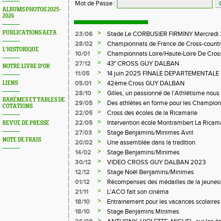
Mot de Passe
:
ALBUMS PHOTOS 2025-
2026
>
PUBLICATIONS AEFA
23/06
Stade Le CORBUSIER FIRMINY Mercredi 
>
28/02
Championnats de France de Cross-countr
L'HISTORIQUE
>
10/01
Championnats Loire/Haute-Loire De Cros
>
27/12
43° CROSS GUY DALBAN
NOTRE LIVRE D'OR
>
11/05
14 juin 2025 FINALE DEPARTEMENTALE
LE CHAMBON FEUGEROLLES
>
05/01
42ème Cross GUY DALBAN
LIENS
>
28/10
Gilles, un passionné de l’Athlétisme nous 
BARÈMES ET TABLES DE
>
29/05
Des athlètes en forme pour les Champion
COTATIONS
>
22/05
Cross des écoles de la Ricamarie
>
22/05
Intervention école Montrambert La Ricam
REVUE DE PRESSE
>
27/03
Stage Benjamins/Minimes Avril
NOTE DE FRAIS
>
20/02
Une assemblée dans la tradition
>
14/02
Stage Benjamins/Minimes
>
30/12
VIDEO CROSS GUY DALBAN 2023
>
12/12
Stage Noël Benjamins/Minimes
>
01/12
Récompenses des médailles de la jeuness
>
21/11
L'ACO fait son cinéma
>
18/10
Entrainement pour les vacances scolaires
>
18/10
Stage Benjamins Minimes
>