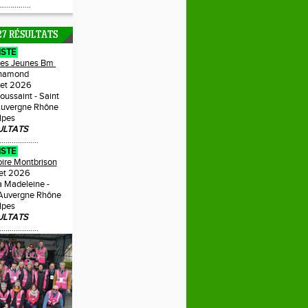
...............
27 RÉSULTATS
ISTE
Des Jeunes Bm
hamond
llet 2026
Toussaint - Saint
uvergne Rhône
lpes
ULTATS
...................
ISTE
oire Montbrison
llet 2026
a Madeleine -
 Auvergne Rhône
lpes
ULTATS
...................