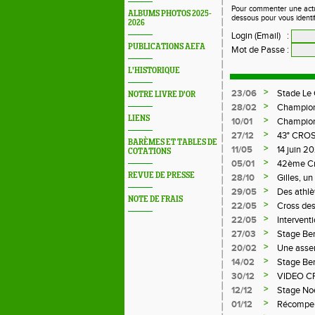
Pour commenter une actual
ALBUMS PHOTOS 2025-
dessous pour vous identi
2026
Login (Email)
:
PUBLICATIONS AEFA
Mot de Passe
:
L'HISTORIQUE
>
23/06
Stade Le
NOTRE LIVRE D'OR
>
28/02
Champion
LIENS
>
10/01
Championn
>
27/12
43° CRO
BARÈMES ET TABLES DE
>
11/05
14 juin 
COTATIONS
LE CHAM
>
05/01
42ème C
REVUE DE PRESSE
>
28/10
Gilles, u
>
29/05
Des athlè
NOTE DE FRAIS
>
22/05
Cross des
>
22/05
Intervent
>
27/03
Stage Be
>
20/02
Une assem
>
14/02
Stage Be
>
30/12
VIDEO C
>
12/12
Stage No
>
01/12
Récompens