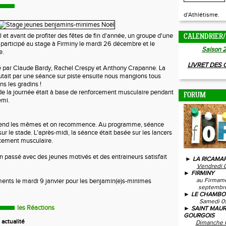
d'Athlétisme.
et avant de profiter des fêtes de fin d'année, un groupe d'une
CALENDRIER/
 participé au stage à Firminy le mardi 26 décembre et le
Saison 
e.
LIVRET DES
é par Claude Bardy, Rachel Crespy et Anthony Crapanne. La
tait par une séance sur piste ensuite nous mangions tous
s les gradins !
e la journée était à base de renforcement musculaire pendant
FORUM
emi.
prend les mêmes et on recommence. Au programme, séance
 le stade. L'après-midi, la séance était basée sur les lancers
rcement musculaire.
en passé avec des jeunes motivés et des entraineurs satisfait
► LA RICAMAR
Vendredi 
► FIRMINY
au Firmam
ents le mardi 9 janvier pour les benjamin(e)s-minimes
septembre
► LE CHAMBO
Samedi 0
les Réactions
► SAINT MAUR
GOURGOIS
actualité
Dimanche 