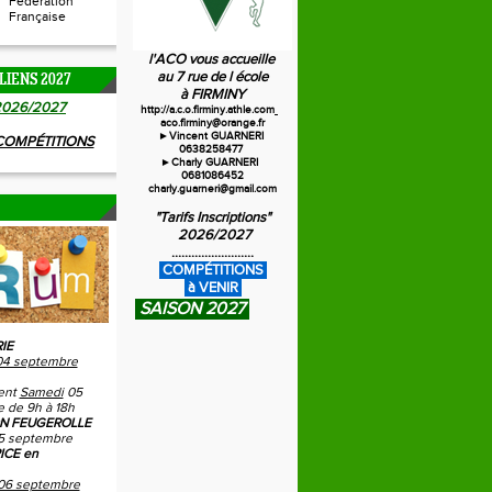
Fédération
Française
l'ACO vous accueille
au 7 rue de l école
LIENS 2027
à FIRMINY
20
26/2027
http://a.c.o.firminy.athle.com
aco.firminy@orange.fr
►Vincent GUARNERI
 COMPÉTITIONS
0638258477
►Charly GUARNERI
0681086452
charly.guarneri@gmail.com
"Tarifs Inscriptions"
2026/2027
.........................
C
OMPÉTITIONS
à VENIR
SAISON 2027
IE
04 septembre
ent
Samedi
05
 de 9h à 18h
N FEUGEROLLE
5 septembre
ICE en
06 septembre