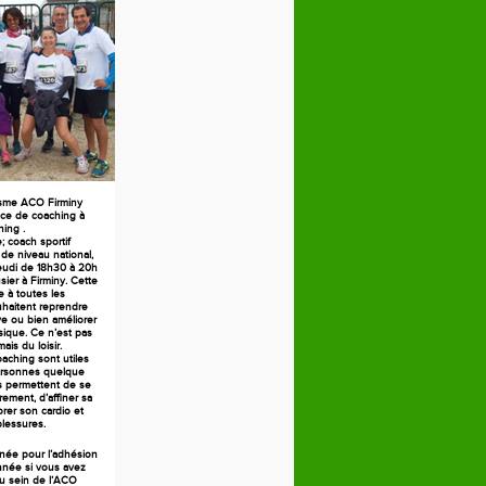
isme ACO Firminy
ce de coaching à
ning .
 coach sportif
 de niveau national,
jeudi de 18h30 à 20h
ier à Firminy. Cette
 à toutes les
haitent reprendre
ive ou bien améliorer
sique. Ce n’est pas
ais du loisir.
aching sont utiles
ersonnes quelque
es permettent de se
rement, d’affiner sa
orer son cardio et
blessures.
née pour l’adhésion
née si vous avez
au sein de l’ACO