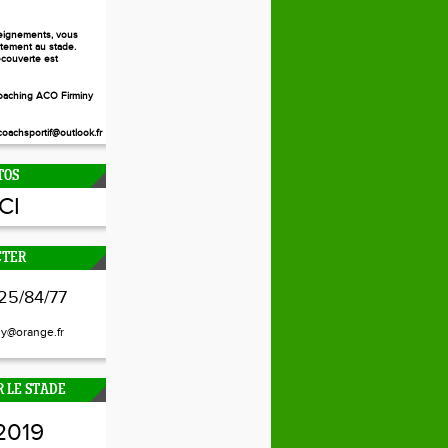
eignements, vous
ctement au stade.
couverte est
aching ACO Firminy
oachsportif@outlook.fr
TOS
ICI
CTER
25/84/77
ny@orange.fr
 LE STADE
2019