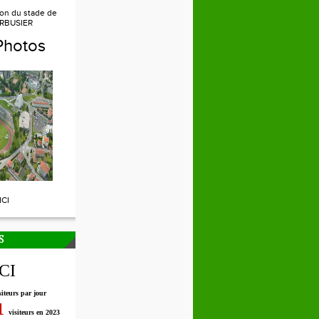
ion du stade de
RBUSIER
Photos
ICI
S
ICI
siteurs par jour
1
visiteurs en 2023