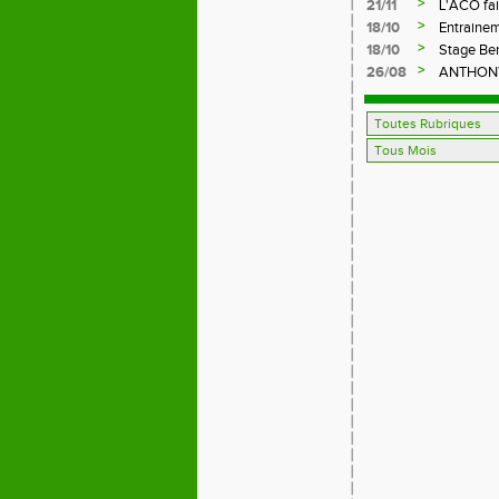
>
21/11
L'ACO fai
>
18/10
Entrainem
>
18/10
Stage Be
>
26/08
ANTHONY,
FFA