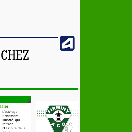
 CHEZ
naire
L'ouvrage
richement
illustré, qui
retrace
l’Histoire de la