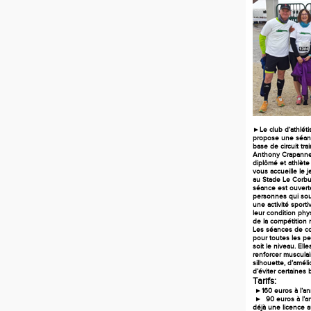
►Le club d’athlét
propose une séan
base de circuit trai
Anthony Crapanne;
diplômé
et athlète
vous accueille le 
au Stade Le Corbus
séance est ouverte
personnes qui sou
une activité sport
leur condition phy
de la compétition m
Les séances de co
pour toutes les p
soit le niveau. Ell
renforcer musculai
silhouette, d’améli
d’éviter certaines 
Tarifs:
►160 euros à l’an
► 90 euros à l’an
déjà une licence 