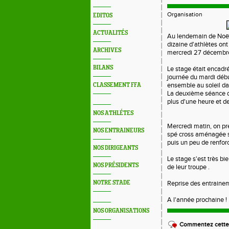
Organisation
EDITOS
ACTUALITÉS
Au lendemain de Noël 
dizaine d'athlètes ont
ARCHIVES
mercredi 27 décembr
BILANS
Le stage était encadr
journée du mardi débu
ensemble au soleil dan
CLASSEMENT FFA
La deuxième séance d
plus d'une heure et d
NOS ATHLÉTES
Mercredi matin, on 
NOS ENTRAINEURS
spé cross aménagée sur
puis un peu de renfo
NOS DIRIGEANTS
Le stage s'est très bi
NOS PRÉSIDENTS
de leur troupe .
NOTRE STADE
Reprise des entrainem
A l'année prochaine !
NOS ORGANISATIONS
Commentez cette 