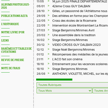
>
11/05
14 juin 2025 FINALE DEPARTEMENTALE
ALBUMS PHOTOS 2025-
LE CHAMBON FEUGEROLLES
>
05/01
42ème Cross GUY DALBAN
2026
>
28/10
Gilles, un passionné de l’Athlétisme nous 
>
29/05
Des athlètes en forme pour les Champion
PUBLICATIONS AEFA
>
22/05
Cross des écoles de la Ricamarie
L'HISTORIQUE
>
22/05
Intervention école Montrambert La Ricam
>
27/03
Stage Benjamins/Minimes Avril
NOTRE LIVRE D'OR
>
20/02
Une assemblée dans la tradition
>
14/02
Stage Benjamins/Minimes
LIENS
>
30/12
VIDEO CROSS GUY DALBAN 2023
BARÈMES ET TABLES DE
>
12/12
Stage Noël Benjamins/Minimes
COTATIONS
>
01/12
Récompenses des médailles de la jeuness
>
21/11
L'ACO fait son cinéma
REVUE DE PRESSE
>
18/10
Entrainement pour les vacances scolaires
>
NOTE DE FRAIS
18/10
Stage Benjamins Minimes
>
26/08
ANTHONY, VIOLETTE, MICHEL, sur les épr
FFA