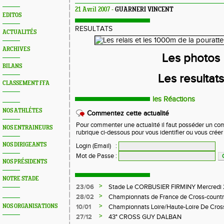
21 Avril 2007 -
GUARNERI VINCENT
EDITOS
RESULTATS
ACTUALITÉS
ARCHIVES
Les photos
BILANS
Les resultat
CLASSEMENT FFA
les Réactions
NOS ATHLÉTES
Commentez cette actualité
Pour commenter une actualité il faut posséder un compt
NOS ENTRAINEURS
rubrique ci-dessous pour vous identifier ou vous crée
NOS DIRIGEANTS
Login (Email)
:
Mot de Passe
:
NOS PRÉSIDENTS
NOTRE STADE
>
23/06
Stade Le CORBUSIER FIRMINY Mercredi 
>
28/02
Championnats de France de Cross-countr
>
NOS ORGANISATIONS
10/01
Championnats Loire/Haute-Loire De Cros
>
27/12
43° CROSS GUY DALBAN