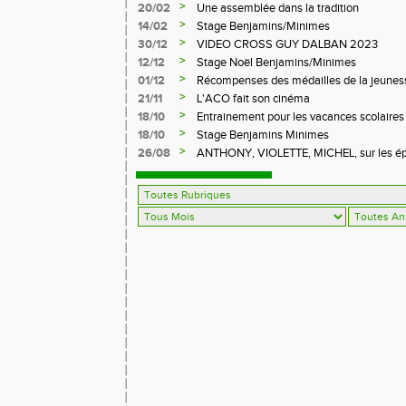
>
20/02
Une assemblée dans la tradition
>
14/02
Stage Benjamins/Minimes
>
30/12
VIDEO CROSS GUY DALBAN 2023
>
12/12
Stage Noël Benjamins/Minimes
>
01/12
Récompenses des médailles de la jeuness
>
21/11
L'ACO fait son cinéma
>
18/10
Entrainement pour les vacances scolaires
>
18/10
Stage Benjamins Minimes
>
26/08
ANTHONY, VIOLETTE, MICHEL, sur les épr
FFA