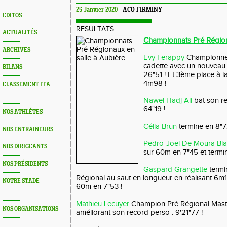
25 Janvier 2020 -
ACO FIRMINY
EDITOS
RESULTATS
ACTUALITÉS
Championnats Pré Régiona
ARCHIVES
Evy Ferappy
Championne
cadette avec un nouveau 
BILANS
26"51 ! Et 3ème place à l
4m98 !
CLASSEMENT FFA
Nawel Hadj Ali
bat son r
64"19 !
NOS ATHLÉTES
Célia Brun
termine en 8"
NOS ENTRAINEURS
Pedro-Joel De Moura Bl
NOS DIRIGEANTS
sur 60m en 7"45 et termi
NOS PRÉSIDENTS
Gaspard Grangette
termi
Régional au saut en longueur en réalisant 6m12
NOTRE STADE
60m en 7"53 !
Mathieu Lecuyer
Champion Pré Régional Mast
NOS ORGANISATIONS
améliorant son record perso : 9'21"77 !