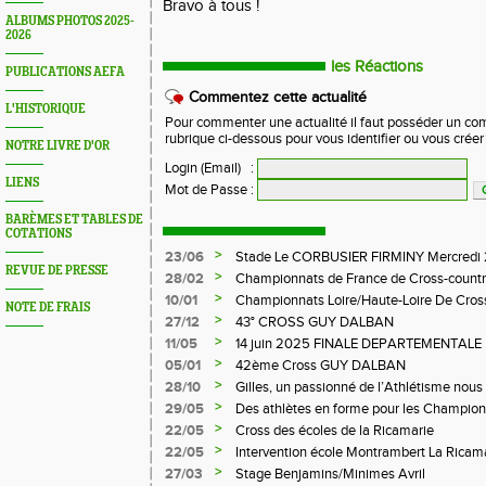
Bravo à tous !
ALBUMS PHOTOS 2025-
2026
les Réactions
PUBLICATIONS AEFA
Commentez cette actualité
L'HISTORIQUE
Pour commenter une actualité il faut posséder un compt
rubrique ci-dessous pour vous identifier ou vous crée
NOTRE LIVRE D'OR
Login (Email)
:
LIENS
Mot de Passe
:
BARÈMES ET TABLES DE
COTATIONS
>
23/06
Stade Le CORBUSIER FIRMINY Mercredi 
REVUE DE PRESSE
>
28/02
Championnats de France de Cross-countr
>
10/01
Championnats Loire/Haute-Loire De Cros
NOTE DE FRAIS
>
27/12
43° CROSS GUY DALBAN
>
11/05
14 juin 2025 FINALE DEPARTEMENTALE
LE CHAMBON FEUGEROLLES
>
05/01
42ème Cross GUY DALBAN
>
28/10
Gilles, un passionné de l’Athlétisme nous 
>
29/05
Des athlètes en forme pour les Champion
>
22/05
Cross des écoles de la Ricamarie
>
22/05
Intervention école Montrambert La Ricam
>
27/03
Stage Benjamins/Minimes Avril