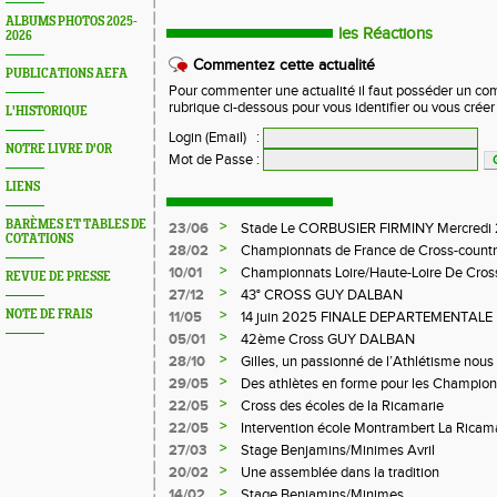
ALBUMS PHOTOS 2025-
les Réactions
2026
Commentez cette actualité
PUBLICATIONS AEFA
Pour commenter une actualité il faut posséder un compt
rubrique ci-dessous pour vous identifier ou vous crée
L'HISTORIQUE
Login (Email)
:
NOTRE LIVRE D'OR
Mot de Passe
:
LIENS
BARÈMES ET TABLES DE
>
23/06
Stade Le CORBUSIER FIRMINY Mercredi 
COTATIONS
>
28/02
Championnats de France de Cross-countr
>
10/01
Championnats Loire/Haute-Loire De Cros
REVUE DE PRESSE
>
27/12
43° CROSS GUY DALBAN
>
NOTE DE FRAIS
11/05
14 juin 2025 FINALE DEPARTEMENTALE
LE CHAMBON FEUGEROLLES
>
05/01
42ème Cross GUY DALBAN
>
28/10
Gilles, un passionné de l’Athlétisme nous 
>
29/05
Des athlètes en forme pour les Champion
>
22/05
Cross des écoles de la Ricamarie
>
22/05
Intervention école Montrambert La Ricam
>
27/03
Stage Benjamins/Minimes Avril
>
20/02
Une assemblée dans la tradition
>
14/02
Stage Benjamins/Minimes