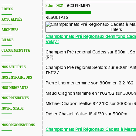
8 Juin 2021 -
ACO FIRMINY
EDITOS
RESULTATS
ACTUALITÉS
ARCHIVES
Championnats Pré Régionaux demi fond Cade
BILANS
Velay :
CLASSEMENT FFA
Champion Pré régional Cadets sur 800m : Sof
(RP)
Champion Pré régional Seniors sur 800m: A
NOS ATHLÉTES
1'51"27
NOS ENTRAINEURS
Pierre Lhermet termine son 800m en 2'21"62
NOS DIRIGEANTS
Maud Olagnon termine en 11'02"52 sur 3000m
NOS PRÉSIDENTS
Michael Chapon réalise 9'42"00 sur 3000m (
NOTRE STADE
Didier Chastel réalise 18'41"39 sur 5000m
NOS ORGANISATIONS
Championnats Pré Régionaux Cadets à Masters