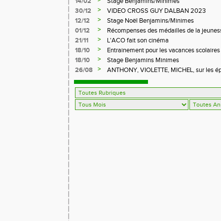
>
14/02
Stage Benjamins/Minimes
>
30/12
VIDEO CROSS GUY DALBAN 2023
>
12/12
Stage Noël Benjamins/Minimes
>
01/12
Récompenses des médailles de la jeuness
>
21/11
L'ACO fait son cinéma
>
18/10
Entrainement pour les vacances scolaires
>
18/10
Stage Benjamins Minimes
>
26/08
ANTHONY, VIOLETTE, MICHEL, sur les épr
FFA