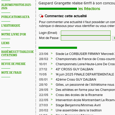
Gaspard Grangette réalise 6m11 à son concou
ALBUMS PHOTOS 2025-
2026
les Réactions
Commentez cette actualité
PUBLICATIONS AEFA
Pour commenter une actualité il faut posséder un compt
L'HISTORIQUE
rubrique ci-dessous pour vous identifier ou vous crée
Login (Email)
:
NOTRE LIVRE D'OR
Mot de Passe
:
LIENS
BARÈMES ET TABLES DE
>
23/06
Stade Le CORBUSIER FIRMINY Mercredi 
COTATIONS
>
28/02
Championnats de France de Cross-countr
>
10/01
Championnats Loire/Haute-Loire De Cros
REVUE DE PRESSE
>
27/12
43° CROSS GUY DALBAN
NOTE DE FRAIS
>
11/05
14 juin 2025 FINALE DEPARTEMENTALE
LE CHAMBON FEUGEROLLES
>
05/01
42ème Cross GUY DALBAN
>
28/10
Gilles, un passionné de l’Athlétisme nous 
>
29/05
Des athlètes en forme pour les Champion
>
22/05
Cross des écoles de la Ricamarie
>
22/05
Intervention école Montrambert La Ricam
>
27/03
Stage Benjamins/Minimes Avril
>
20/02
Une assemblée dans la tradition