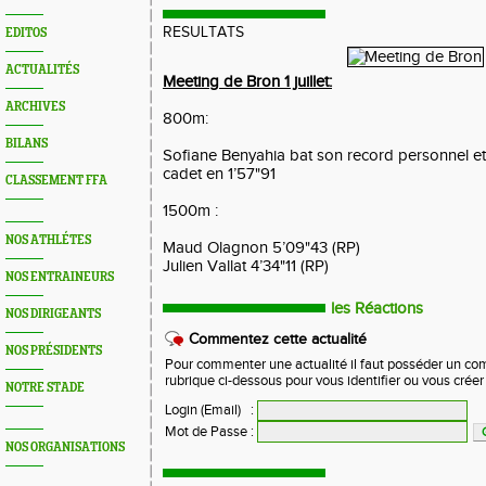
RESULTATS
EDITOS
ACTUALITÉS
Meeting de Bron 1 juillet:
ARCHIVES
800m:
BILANS
Sofiane Benyahia bat son record personnel et
cadet en 1’57"91
CLASSEMENT FFA
1500m :
NOS ATHLÉTES
Maud Olagnon 5’09"43 (RP)
Julien Vallat 4’34"11 (RP)
NOS ENTRAINEURS
les Réactions
NOS DIRIGEANTS
Commentez cette actualité
NOS PRÉSIDENTS
Pour commenter une actualité il faut posséder un compt
rubrique ci-dessous pour vous identifier ou vous crée
NOTRE STADE
Login (Email)
:
Mot de Passe
:
NOS ORGANISATIONS