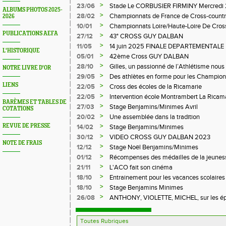
>
23/06
Stade Le CORBUSIER FIRMINY Mercredi 
ALBUMS PHOTOS 2025-
>
28/02
Championnats de France de Cross-countr
2026
>
10/01
Championnats Loire/Haute-Loire De Cros
PUBLICATIONS AEFA
>
27/12
43° CROSS GUY DALBAN
>
11/05
14 juin 2025 FINALE DEPARTEMENTALE
L'HISTORIQUE
LE CHAMBON FEUGEROLLES
>
05/01
42ème Cross GUY DALBAN
>
28/10
Gilles, un passionné de l’Athlétisme nous 
NOTRE LIVRE D'OR
>
29/05
Des athlètes en forme pour les Champion
LIENS
>
22/05
Cross des écoles de la Ricamarie
>
22/05
Intervention école Montrambert La Ricam
BARÈMES ET TABLES DE
>
27/03
Stage Benjamins/Minimes Avril
COTATIONS
>
20/02
Une assemblée dans la tradition
>
REVUE DE PRESSE
14/02
Stage Benjamins/Minimes
>
30/12
VIDEO CROSS GUY DALBAN 2023
NOTE DE FRAIS
>
12/12
Stage Noël Benjamins/Minimes
>
01/12
Récompenses des médailles de la jeuness
>
21/11
L'ACO fait son cinéma
>
18/10
Entrainement pour les vacances scolaires
>
18/10
Stage Benjamins Minimes
>
26/08
ANTHONY, VIOLETTE, MICHEL, sur les épr
FFA