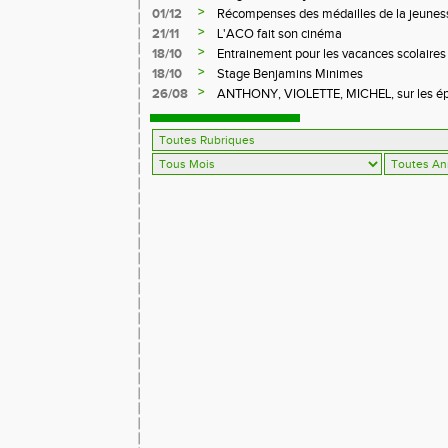
>
01/12
Récompenses des médailles de la jeuness
>
21/11
L'ACO fait son cinéma
>
18/10
Entrainement pour les vacances scolaires
>
18/10
Stage Benjamins Minimes
>
26/08
ANTHONY, VIOLETTE, MICHEL, sur les épr
FFA