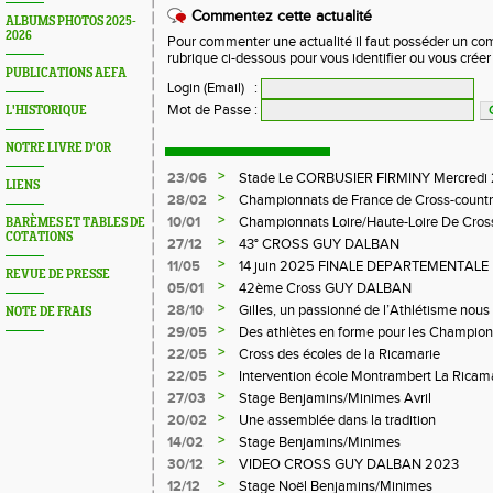
Commentez cette actualité
ALBUMS PHOTOS 2025-
2026
Pour commenter une actualité il faut posséder un compt
rubrique ci-dessous pour vous identifier ou vous crée
PUBLICATIONS AEFA
Login (Email)
:
Mot de Passe
:
L'HISTORIQUE
NOTRE LIVRE D'OR
>
23/06
Stade Le CORBUSIER FIRMINY Mercredi 
LIENS
>
28/02
Championnats de France de Cross-countr
>
10/01
Championnats Loire/Haute-Loire De Cros
BARÈMES ET TABLES DE
COTATIONS
>
27/12
43° CROSS GUY DALBAN
>
11/05
14 juin 2025 FINALE DEPARTEMENTALE
REVUE DE PRESSE
LE CHAMBON FEUGEROLLES
>
05/01
42ème Cross GUY DALBAN
>
28/10
Gilles, un passionné de l’Athlétisme nous 
NOTE DE FRAIS
>
29/05
Des athlètes en forme pour les Champion
>
22/05
Cross des écoles de la Ricamarie
>
22/05
Intervention école Montrambert La Ricam
>
27/03
Stage Benjamins/Minimes Avril
>
20/02
Une assemblée dans la tradition
>
14/02
Stage Benjamins/Minimes
>
30/12
VIDEO CROSS GUY DALBAN 2023
>
12/12
Stage Noël Benjamins/Minimes