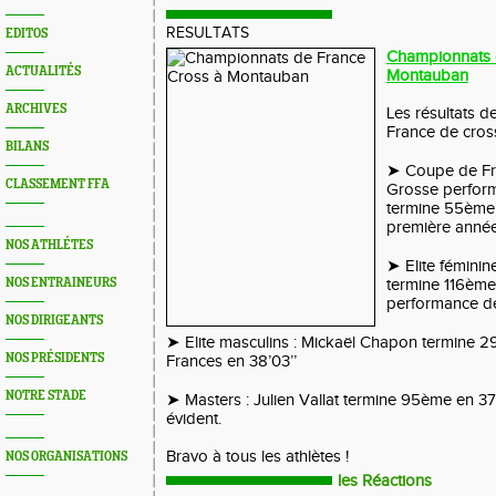
RESULTATS
EDITOS
Championnats 
ACTUALITÉS
Montauban
ARCHIVES
Les résultats 
France de cros
BILANS
➤ Coupe de Fra
CLASSEMENT FFA
Grosse perform
termine 55ème 
première année
NOS ATHLÉTES
➤ Elite fémini
NOS ENTRAINEURS
termine 116ème 
performance de
NOS DIRIGEANTS
➤ Elite masculins : Mickaël Chapon termine 
NOS PRÉSIDENTS
Frances en 38’03’’
NOTRE STADE
➤ Masters : Julien Vallat termine 95ème en 37
évident.
Bravo à tous les athlètes !
NOS ORGANISATIONS
les Réactions