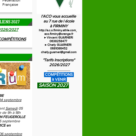
Fédération
Française
l'ACO vous accueille
au 7 rue de l école
LIENS 2027
à FIRMINY
20
26/2027
http://a.c.o.firminy.athle.com
aco.firminy@orange.fr
►Vincent GUARNERI
 COMPÉTITIONS
0638258477
►Charly GUARNERI
0681086452
charly.guarneri@gmail.com
"Tarifs Inscriptions"
2026/2027
.........................
C
OMPÉTITIONS
à VENIR
SAISON 2027
IE
04 septembre
ent
Samedi
05
 de 9h à 18h
N FEUGEROLLE
5 septembre
ICE en
06 septembre