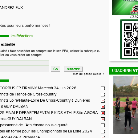
ANDREZIEUX
CLIQ
ètes pour leurs performances !
les Réactions
actualité
ité il faut posséder un compte sur le site FFA, utilisez la rubrique ci-
fier ou vous créer un compte.
|
COACHING AT
mot de passe oublié ?
 CORBUSIER FIRMINY Mercredi 24 juin 2026
nats de France de Cross-country
ats Loire/Haute-Loire De Cross-Country à Dunières
SS GUY DALBAN
2025 FINALE DEPARTEMENTALE KIDS ATHLE Site AGORA
BON FEUGEROLLES
ross GUY DALBAN
n passionné de l’Athlétisme nous a quitté
tes en forme pour les Championnats de La Loire 2024
 écoles de la Ricamarie