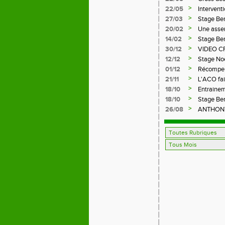
>
22/05
Intervent
>
27/03
Stage Be
>
20/02
Une assem
>
14/02
Stage Be
>
30/12
VIDEO C
>
12/12
Stage No
>
01/12
Récompens
>
21/11
L'ACO fai
>
18/10
Entrainem
>
18/10
Stage Be
>
26/08
ANTHONY,
FFA