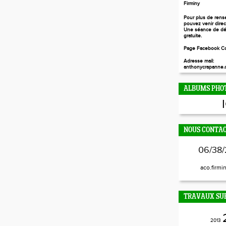
Firminy
Pour plus de rens
pouvez venir dire
Une séance de dé
gratuite.
Page Facebook Co
Adresse mail:
anthonycrapanne.c
ALBUMS PHO
NOUS CONTA
06/38/
aco.firmi
TRAVAUX SUR
2013