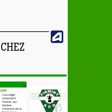
 CHEZ
naire
L'ouvrage
richement
illustré, qui
retrace
l’Histoire de la