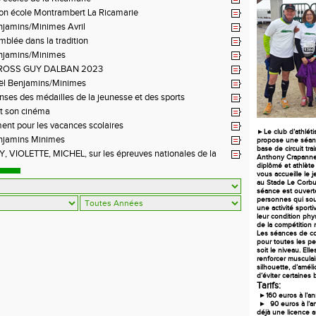
ion école Montrambert La Ricamarie
njamins/Minimes Avril
blée dans la tradition
njamins/Minimes
ROSS GUY DALBAN 2023
ël Benjamins/Minimes
es des médailles de la jeunesse et des sports
t son cinéma
ent pour les vacances scolaires
►Le club d’athlét
njamins Minimes
propose une séan
base de circuit trai
 VIOLETTE, MICHEL, sur les épreuves nationales de la
Anthony Crapanne;
diplômé
et athlète
vous accueille le 
au Stade Le Corbus
séance est ouverte
personnes qui sou
une activité sport
leur condition phy
de la compétition m
Les séances de co
pour toutes les p
soit le niveau. Ell
renforcer musculai
silhouette, d’améli
d’éviter certaines 
Tarifs:
►160 euros à l’an
► 90 euros à l’an
déjà une licence 