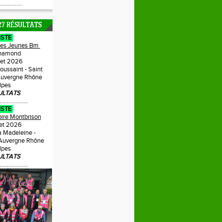
...............
27 RÉSULTATS
ISTE
Des Jeunes Bm
hamond
llet 2026
Toussaint - Saint
uvergne Rhône
lpes
ULTATS
...................
ISTE
oire Montbrison
llet 2026
a Madeleine -
 Auvergne Rhône
lpes
ULTATS
...................