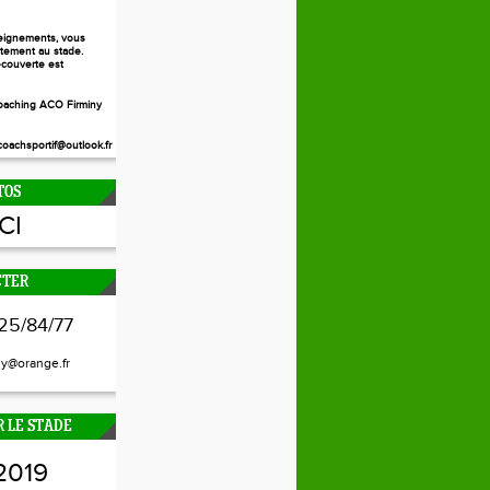
eignements, vous
ctement au stade.
couverte est
aching ACO Firminy
oachsportif@outlook.fr
TOS
ICI
CTER
25/84/77
ny@orange.fr
 LE STADE
2019