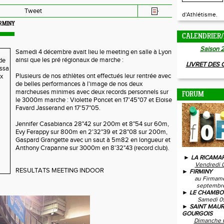
Tweet
d'Athlétisme.
IRMINY
CALENDRIER/
Saison 
Samedi 4 décembre avait lieu le meeting en salle à Lyon
ainsi que les pré régionaux de marche :
LIVRET DES
Plusieurs de nos athlètes ont effectués leur rentrée avec
de belles performances à l'image de nos deux
marcheuses minimes avec deux records personnels sur
FORUM
le 3000m marche : Violette Poncet en 17'45"07 et Eloise
Favard Jasserand en 17'57"05.
Jennifer Casabianca 28"42 sur 200m et 8"54 sur 60m,
Evy Ferappy sur 800m en 2'32"39 et 28"08 sur 200m,
Gaspard Grangette avec un saut à 5m82 en longueur et
Anthony Crapanne sur 3000m en 8'32"43 (record club).
► LA RICAMAR
Vendredi 
RESULTATS MEETING INDOOR
► FIRMINY
au Firmam
septembre
► LE CHAMBO
Samedi 0
► SAINT MAUR
GOURGOIS
Dimanche 