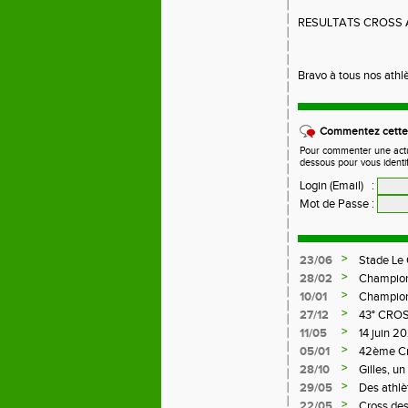
RESULTATS CROSS 
Bravo à tous nos athl
Commentez cette 
Pour commenter une actual
dessous pour vous identi
Login (Email)
:
Mot de Passe
:
>
23/06
Stade Le
>
28/02
Champion
>
10/01
Championn
>
27/12
43° CRO
>
11/05
14 juin 
LE CHAM
>
05/01
42ème C
>
28/10
Gilles, u
>
29/05
Des athlè
>
22/05
Cross des