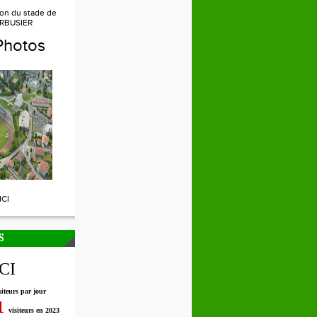
ion du stade de
RBUSIER
Photos
ICI
S
ICI
siteurs par jour
1
visiteurs en 2023