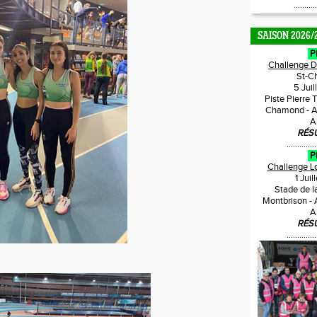
...........
SAISON 2026/
P
Challenge 
St-C
5 Jui
Piste Pierre 
Chamond - A
A
RÉS
..............
P
Challenge L
1 Jui
Stade de l
Montbrison -
A
RÉS
..............