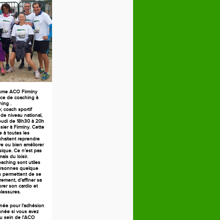
isme ACO Firminy
ce de coaching à
ning .
 coach sportif
 de niveau national,
jeudi de 18h30 à 20h
ier à Firminy. Cette
 à toutes les
haitent reprendre
ive ou bien améliorer
sique. Ce n’est pas
ais du loisir.
aching sont utiles
ersonnes quelque
es permettent de se
rement, d’affiner sa
orer son cardio et
blessures.
née pour l’adhésion
née si vous avez
au sein de l’ACO