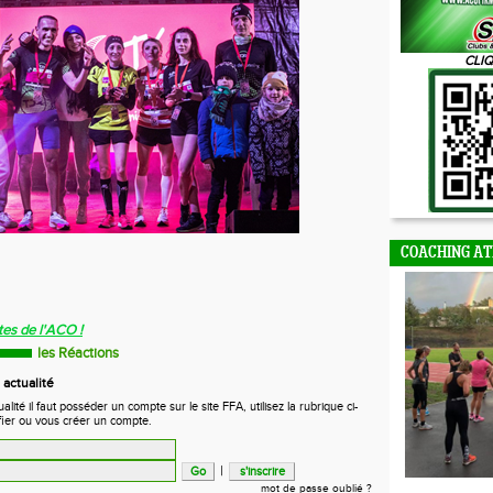
CLIQ
COACHING AT
tes de l'ACO !
les Réactions
actualité
ité il faut posséder un compte sur le site FFA, utilisez la rubrique ci-
fier ou vous créer un compte.
|
mot de passe oublié ?