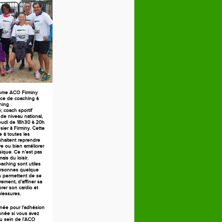
isme ACO Firminy
ce de coaching à
ning .
 coach sportif
 de niveau national,
jeudi de 18h30 à 20h
ier à Firminy. Cette
 à toutes les
haitent reprendre
ive ou bien améliorer
sique. Ce n’est pas
ais du loisir.
aching sont utiles
ersonnes quelque
es permettent de se
rement, d’affiner sa
orer son cardio et
blessures.
née pour l’adhésion
née si vous avez
au sein de l’ACO