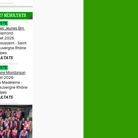
...............
27 RÉSULTATS
ISTE
Des Jeunes Bm
hamond
llet 2026
Toussaint - Saint
uvergne Rhône
lpes
ULTATS
...................
ISTE
oire Montbrison
llet 2026
a Madeleine -
 Auvergne Rhône
lpes
ULTATS
...................