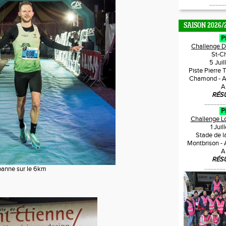
...........
SAISON 2026/
P
Challenge 
St-C
5 Jui
Piste Pierre 
Chamond - A
A
RÉS
..............
P
Challenge L
1 Jui
Stade de l
Montbrison -
A
RÉS
..............
panne sur le 6km