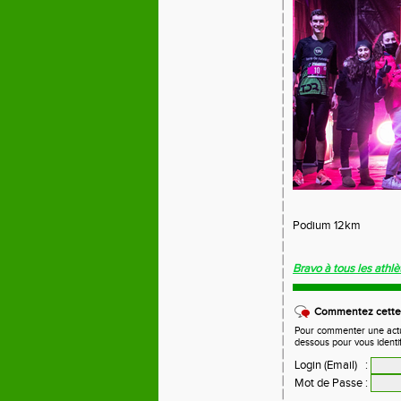
Podium 12km
Bravo à tous les athlè
Commentez cette 
Pour commenter une actual
dessous pour vous identi
Login (Email)
:
Mot de Passe
: