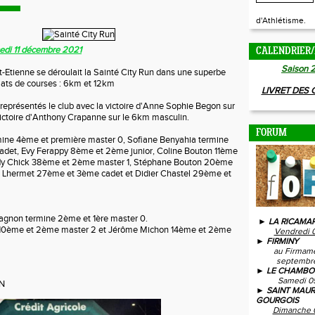
d'Athlétisme.
medi 11 décembre 2021
CALENDRIER/
Saison 
t-Etienne se déroulait la Sainté City Run dans une superbe
ats de courses : 6km et 12km
LIVRET DES
 représentés le club avec la victoire d'Anne Sophie Begon sur
victoire d'Anthony Crapanne sur le 6km masculin.
FORUM
rmine 4ème et première master 0, Sofiane Benyahia termine
adet, Evy Ferappy 8ème et 2ème junior, Coline Bouton 11ème
ody Chick 38ème et 2ème master 1, Stéphane Bouton 20ème
rre Lhermet 27ème et 3ème cadet et Didier Chastel 29ème et
agnon termine 2ème et 1ère master 0.
► LA RICAMAR
e 10ème et 2ème master 2 et Jérôme Michon 14ème et 2ème
Vendredi 
► FIRMINY
au Firmam
septembre
► LE CHAMBO
Samedi 0
N
► SAINT MAUR
GOURGOIS
Dimanche 