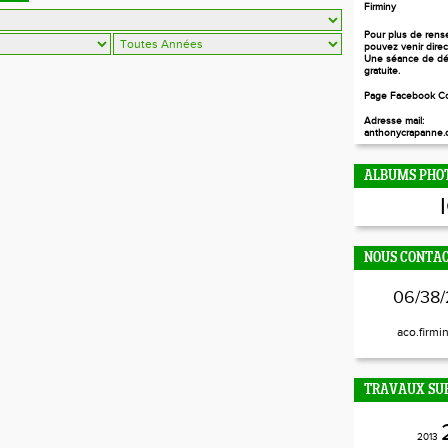
Firminy
Pour plus de rens
pouvez venir dire
Une séance de dé
gratuite.
Page Facebook Co
Adresse mail:
anthonycrapanne.c
ALBUMS PHO
NOUS CONTA
06/38/
aco.firmi
TRAVAUX SUR
2013