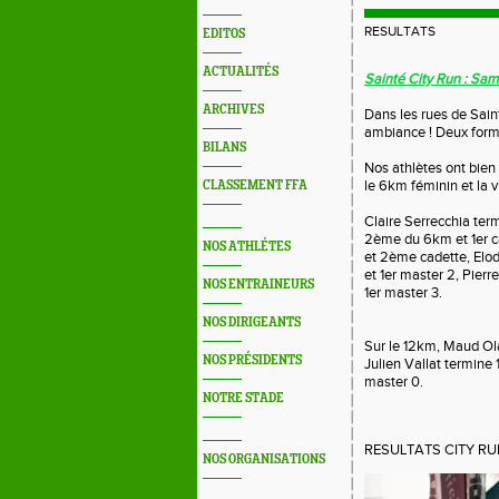
RESULTATS
EDITOS
ACTUALITÉS
Sainté City Run : Sa
ARCHIVES
Dans les rues de Sain
ambiance ! Deux form
BILANS
Nos athlètes ont bien
le 6km féminin et la 
CLASSEMENT FFA
Claire Serrecchia te
2ème du 6km et 1er c
NOS ATHLÉTES
et 2ème cadette, El
et 1er master 2, Pie
NOS ENTRAINEURS
1er master 3.
NOS DIRIGEANTS
Sur le 12km, Maud Ol
NOS PRÉSIDENTS
Julien Vallat termin
master 0.
NOTRE STADE
RESULTATS CITY RU
NOS ORGANISATIONS