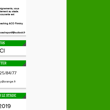
eignements, vous
ctement au stade.
couverte est
aching ACO Firminy
oachsportif@outlook.fr
TOS
ICI
CTER
25/84/77
ny@orange.fr
 LE STADE
2019