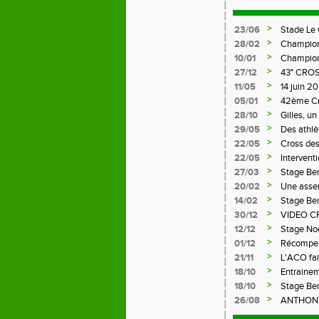
>
23/06
Stade Le
>
28/02
Champion
>
10/01
Championn
>
27/12
43° CRO
>
11/05
14 juin 
LE CHAM
>
05/01
42ème C
>
28/10
Gilles, u
>
29/05
Des athlè
>
22/05
Cross des
>
22/05
Intervent
>
27/03
Stage Be
>
20/02
Une assem
>
14/02
Stage Be
>
30/12
VIDEO C
>
12/12
Stage No
>
01/12
Récompens
>
21/11
L'ACO fai
>
18/10
Entrainem
>
18/10
Stage Be
>
26/08
ANTHONY,
FFA