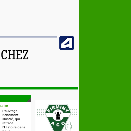
 CHEZ
naire
L'ouvrage
richement
illustré, qui
retrace
l’Histoire de la