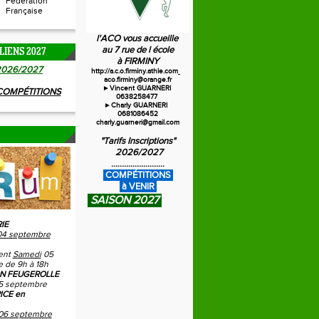
Fédération
Française
l'ACO vous accueille
au 7 rue de l école
LIENS 2027
à FIRMINY
20
26/2027
http://a.c.o.firminy.athle.com
aco.firminy@orange.fr
►Vincent GUARNERI
 COMPÉTITIONS
0638258477
►Charly GUARNERI
0681086452
charly.guarneri@gmail.com
"Tarifs Inscriptions"
2026/2027
.........................
C
OMPÉTITIONS
à VENIR
SAISON 2027
IE
04 septembre
ent
Samedi
05
 de 9h à 18h
N FEUGEROLLE
5 septembre
ICE en
06 septembre