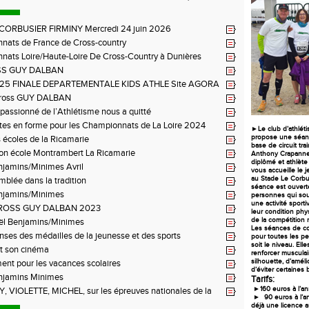
 CORBUSIER FIRMINY Mercredi 24 juin 2026
nats de France de Cross-country
ats Loire/Haute-Loire De Cross-Country à Dunières
SS GUY DALBAN
2025 FINALE DEPARTEMENTALE KIDS ATHLE Site AGORA
BON FEUGEROLLES
ross GUY DALBAN
n passionné de l’Athlétisme nous a quitté
tes en forme pour les Championnats de La Loire 2024
►Le club d’athlét
propose une séan
 écoles de la Ricamarie
base de circuit trai
ion école Montrambert La Ricamarie
Anthony Crapanne;
diplômé
et athlète
njamins/Minimes Avril
vous accueille le 
au Stade Le Corbus
blée dans la tradition
séance est ouverte
njamins/Minimes
personnes qui sou
une activité sport
ROSS GUY DALBAN 2023
leur condition phy
de la compétition m
ël Benjamins/Minimes
Les séances de co
es des médailles de la jeunesse et des sports
pour toutes les p
soit le niveau. Ell
t son cinéma
renforcer musculai
silhouette, d’améli
ent pour les vacances scolaires
d’éviter certaines 
njamins Minimes
Tarifs:
►160 euros à l’an
 VIOLETTE, MICHEL, sur les épreuves nationales de la
► 90 euros à l’an
déjà une licence 