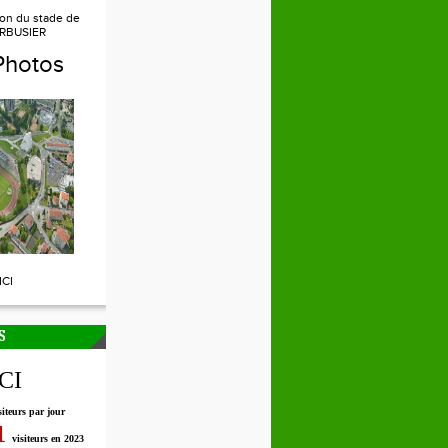
ion du stade de
RBUSIER
Photos
ICI
S
ICI
siteurs par jour
1
visiteurs en 2023