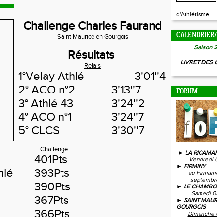
d'Athlétisme.
Challenge Charles Faurand
CALENDRIER/
Saint Maurice en Gourgois
Saison 
Résultats
LIVRET DES
Relais
1°Velay Athlé
3'01''4
2° ACO n°2
3'13''7
FORUM
3° Athlé 43
3'24''2
4° ACO n°1
3'24''7
5° CLCS
3'30''7
Challeng
e
► LA RICAMAR
401Pts
Vendredi 
► FIRMINY
hlé
393Pts
au Firmam
septembre
390Pts
► LE CHAMBO
Samedi 0
367Pts
► SAINT MAUR
GOURGOIS
366Pts
Dimanche 