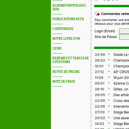
ALBUMS PHOTOS 2025-
2026
Commentez cette 
PUBLICATIONS AEFA
Pour commenter une actual
dessous pour vous identi
L'HISTORIQUE
Login (Email)
:
Mot de Passe
:
NOTRE LIVRE D'OR
LIENS
>
23/06
Stade Le
BARÈMES ET TABLES DE
>
28/02
Champion
COTATIONS
>
10/01
Championn
>
27/12
43° CRO
REVUE DE PRESSE
>
11/05
14 juin 
NOTE DE FRAIS
LE CHAM
>
05/01
42ème C
>
28/10
Gilles, u
>
29/05
Des athlè
>
22/05
Cross des
>
22/05
Intervent
>
27/03
Stage Be
>
20/02
Une assem
>
14/02
Stage Be