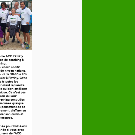
isme ACO Firminy
ce de coaching à
ning .
 coach sportif
 de niveau national,
jeudi de 18h30 à 20h
ier à Firminy. Cette
 à toutes les
haitent reprendre
ive ou bien améliorer
sique. Ce n’est pas
ais du loisir.
aching sont utiles
ersonnes quelque
es permettent de se
rement, d’affiner sa
orer son cardio et
blessures.
née pour l’adhésion
née si vous avez
au sein de l’ACO