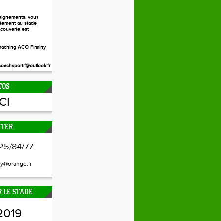
eignements, vous
ctement au stade.
couverte est
aching ACO Firminy
oachsportif@outlook.fr
TOS
ICI
CTER
25/84/77
ny@orange.fr
 LE STADE
2019