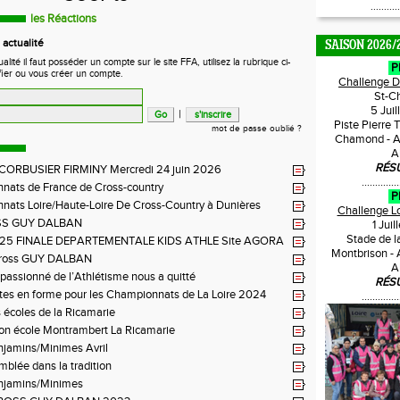
...........
les Réactions
actualité
SAISON 2026/
ité il faut posséder un compte sur le site FFA, utilisez la rubrique ci-
P
fier ou vous créer un compte.
Challenge 
St-C
5 Jui
|
Piste Pierre 
mot de passe oublié ?
Chamond - A
A
RÉS
 CORBUSIER FIRMINY Mercredi 24 juin 2026
..............
nats de France de Cross-country
P
ats Loire/Haute-Loire De Cross-Country à Dunières
Challenge L
SS GUY DALBAN
1 Jui
Stade de l
2025 FINALE DEPARTEMENTALE KIDS ATHLE Site AGORA
Montbrison -
BON FEUGEROLLES
ross GUY DALBAN
A
n passionné de l’Athlétisme nous a quitté
RÉS
tes en forme pour les Championnats de La Loire 2024
..............
 écoles de la Ricamarie
ion école Montrambert La Ricamarie
njamins/Minimes Avril
blée dans la tradition
njamins/Minimes