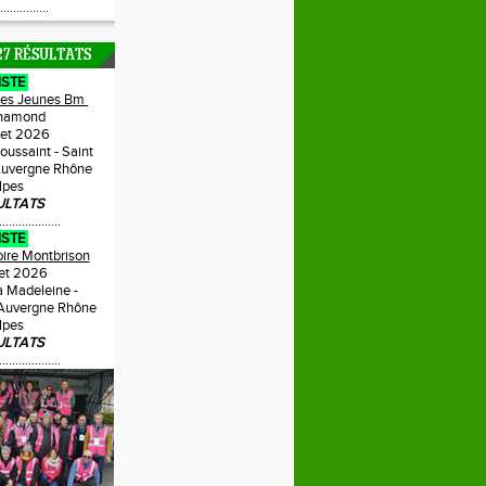
...............
27 RÉSULTATS
ISTE
Des Jeunes Bm
hamond
llet 2026
Toussaint - Saint
uvergne Rhône
lpes
ULTATS
...................
ISTE
oire Montbrison
llet 2026
a Madeleine -
 Auvergne Rhône
lpes
ULTATS
...................