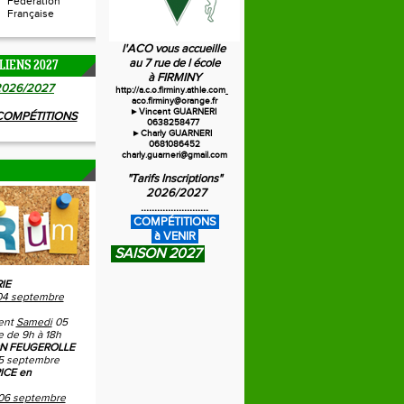
Fédération
Française
l'ACO vous accueille
au 7 rue de l école
LIENS 2027
à FIRMINY
20
26/2027
http://a.c.o.firminy.athle.com
aco.firminy@orange.fr
►Vincent GUARNERI
 COMPÉTITIONS
0638258477
►Charly GUARNERI
0681086452
charly.guarneri@gmail.com
"Tarifs Inscriptions"
2026/2027
.........................
C
OMPÉTITIONS
à VENIR
SAISON 2027
IE
04 septembre
ent
Samedi
05
 de 9h à 18h
N FEUGEROLLE
5 septembre
ICE en
06 septembre