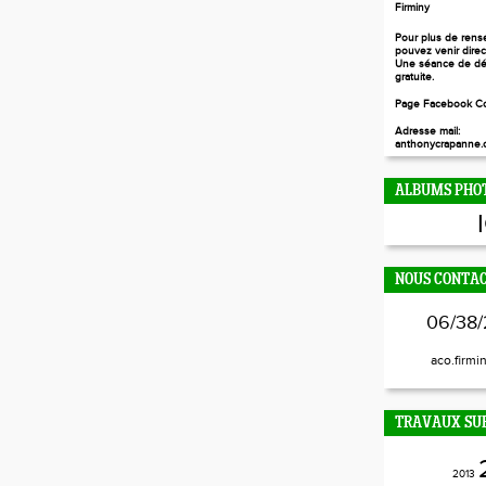
Firminy
Pour plus de rens
pouvez venir dire
Une séance de dé
gratuite.
Page Facebook Co
Adresse mail:
anthonycrapanne.c
ALBUMS PHO
NOUS CONTA
06/38/
aco.firmi
TRAVAUX SUR
2013