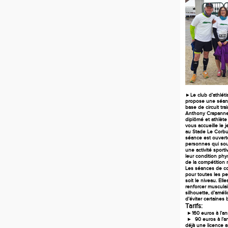
►Le club d’athlét
propose une séan
base de circuit trai
Anthony Crapanne;
diplômé
et athlète
vous accueille le 
au Stade Le Corbus
séance est ouverte
personnes qui sou
une activité sport
leur condition phy
de la compétition m
Les séances de co
pour toutes les p
soit le niveau. Ell
renforcer musculai
silhouette, d’améli
d’éviter certaines 
Tarifs:
►160 euros à l’an
► 90 euros à l’an
déjà une licence 