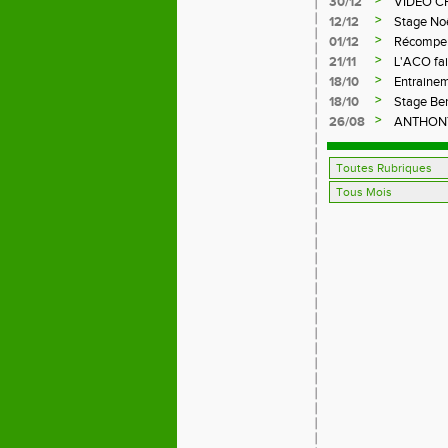
>
30/12
VIDEO C
>
12/12
Stage No
>
01/12
Récompens
>
21/11
L'ACO fai
>
18/10
Entrainem
>
18/10
Stage Be
>
26/08
ANTHONY,
FFA