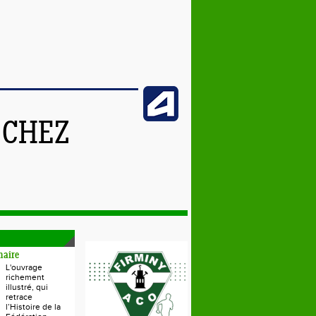
 CHEZ
naire
L'ouvrage
richement
illustré, qui
retrace
l’Histoire de la