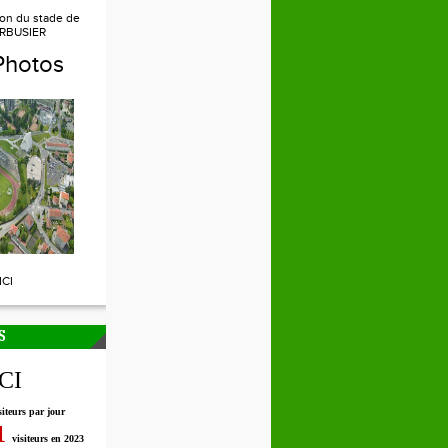
ion du stade de
RBUSIER
Photos
ICI
S
ICI
siteurs par jour
1
visiteurs en 2023