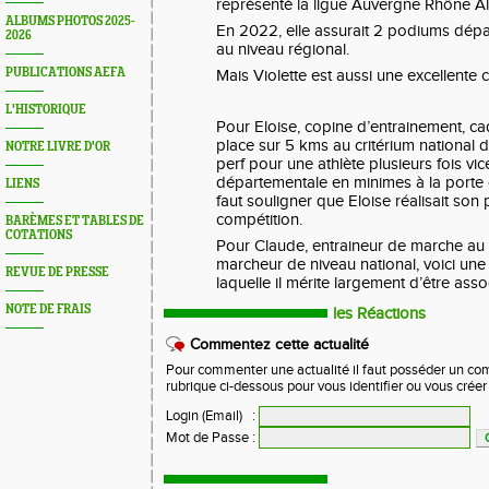
représenté la ligue Auvergne Rhône Al
ALBUMS PHOTOS 2025-
En 2022, elle assurait 2 podiums dép
2026
au niveau régional.
PUBLICATIONS AEFA
Mais Violette est aussi une excellente 
L'HISTORIQUE
Pour Eloise, copine d’entrainement, cad
place sur 5 kms au critérium national 
NOTRE LIVRE D'OR
perf pour une athlète plusieurs fois v
départementale en minimes à la porte d’
LIENS
faut souligner que Eloise réalisait son
compétition.
BARÈMES ET TABLES DE
COTATIONS
Pour Claude, entraineur de marche au c
marcheur de niveau national, voici une 
REVUE DE PRESSE
laquelle il mérite largement d’être asso
NOTE DE FRAIS
les Réactions
Commentez cette actualité
Pour commenter une actualité il faut posséder un compt
rubrique ci-dessous pour vous identifier ou vous crée
Login (Email)
:
Mot de Passe
: