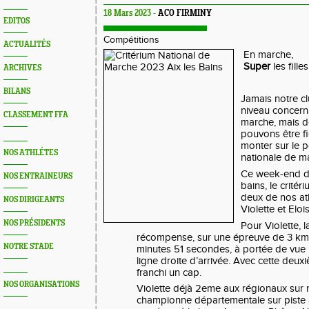
18 Mars 2023 -
ACO FIRMINY
EDITOS
Compétitions
ACTUALITÉS
En marche,
Super
les fille
ARCHIVES
BILANS
Jamais notre clu
niveau concern
CLASSEMENT FFA
marche, mais d
pouvons être fi
monter sur le 
NOS ATHLÉTES
nationale de m
Ce week-end don
NOS ENTRAINEURS
bains, le critér
deux de nos ath
NOS DIRIGEANTS
Violette et Eloi
NOS PRÉSIDENTS
Pour Violette, 
récompense, sur une épreuve de 3 kms
NOTRE STADE
minutes 51 secondes, à portée de vue 
ligne droite d’arrivée. Avec cette deuxi
franchi un cap.
NOS ORGANISATIONS
Violette déjà 2eme aux régionaux sur r
championne départementale sur piste à