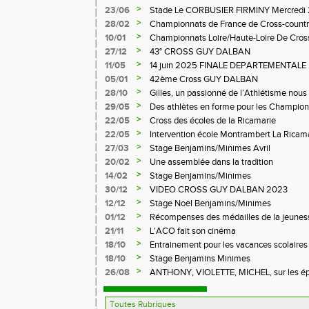
>
23/06
Stade Le CORBUSIER FIRMINY Mercredi 
>
28/02
Championnats de France de Cross-countr
>
10/01
Championnats Loire/Haute-Loire De Cros
>
27/12
43° CROSS GUY DALBAN
>
11/05
14 juin 2025 FINALE DEPARTEMENTALE
LE CHAMBON FEUGEROLLES
>
05/01
42ème Cross GUY DALBAN
>
28/10
Gilles, un passionné de l’Athlétisme nous 
>
29/05
Des athlètes en forme pour les Champion
>
22/05
Cross des écoles de la Ricamarie
>
22/05
Intervention école Montrambert La Ricam
>
27/03
Stage Benjamins/Minimes Avril
>
20/02
Une assemblée dans la tradition
>
14/02
Stage Benjamins/Minimes
>
30/12
VIDEO CROSS GUY DALBAN 2023
>
12/12
Stage Noël Benjamins/Minimes
>
01/12
Récompenses des médailles de la jeuness
>
21/11
L'ACO fait son cinéma
>
18/10
Entrainement pour les vacances scolaires
>
18/10
Stage Benjamins Minimes
>
26/08
ANTHONY, VIOLETTE, MICHEL, sur les épr
FFA