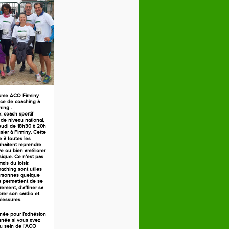
isme ACO Firminy
ce de coaching à
ning .
 coach sportif
 de niveau national,
jeudi de 18h30 à 20h
ier à Firminy. Cette
 à toutes les
haitent reprendre
ive ou bien améliorer
sique. Ce n’est pas
ais du loisir.
aching sont utiles
ersonnes quelque
es permettent de se
rement, d’affiner sa
orer son cardio et
blessures.
née pour l’adhésion
née si vous avez
au sein de l’ACO