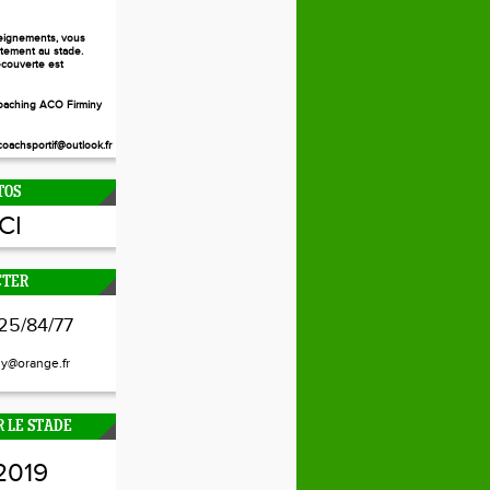
eignements, vous
ctement au stade.
couverte est
aching ACO Firminy
oachsportif@outlook.fr
TOS
ICI
CTER
25/84/77
ny@orange.fr
 LE STADE
2019