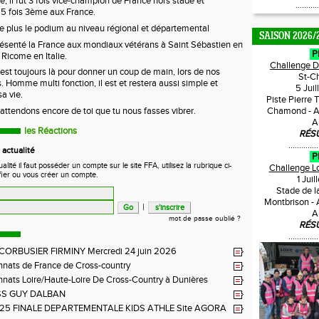
e, il fut 3 fois vice-champion de France hors stade et
...........
5 fois 3ème aux France.
 plus le podium au niveau régional et départemental
SAISON 2026/
résenté la France aux mondiaux vétérans à Saint Sébastien en
P
Ricome en Italie.
Challenge 
est toujours là pour donner un coup de main, lors de nos
St-C
. Homme multi fonction, il est et restera aussi simple et
5 Jui
sa vie.
Piste Pierre 
Chamond - A
attendons encore de toi que tu nous fasses vibrer.
A
les Réactions
RÉS
..............
actualité
P
ité il faut posséder un compte sur le site FFA, utilisez la rubrique ci-
Challenge L
fier ou vous créer un compte.
1 Jui
Stade de l
Montbrison -
|
A
mot de passe oublié ?
RÉS
..............
 CORBUSIER FIRMINY Mercredi 24 juin 2026
nats de France de Cross-country
ats Loire/Haute-Loire De Cross-Country à Dunières
SS GUY DALBAN
2025 FINALE DEPARTEMENTALE KIDS ATHLE Site AGORA