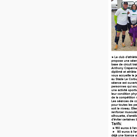
►Le club d’athlét
propose une séan
base de circuit trai
Anthony Crapanne;
diplômé
et athlète
vous accueille le 
au Stade Le Corbus
séance est ouverte
personnes qui sou
une activité sport
leur condition phy
de la compétition m
Les séances de co
pour toutes les p
soit le niveau. Ell
renforcer musculai
silhouette, d’améli
d’éviter certaines 
Tarifs:
►160 euros à l’an
► 90 euros à l’an
déjà une licence 