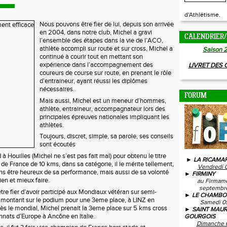
d'Athlétisme.
Nous pouvons être fier de lui, depuis son arrivée
en 2004, dans notre club, Michel a gravi
CALENDRIER/
l’ensemble des étapes dans la vie de l’ACO,
athlète accompli sur route et sur cross, Michel a
Saison 
continué à courir tout en mettant son
expérience dans l’accompagnement des
LIVRET DES
coureurs de course sur route, en prenant le rôle
d’entraineur, ayant réussi les diplômes
nécessaires.
FORUM
Mais aussi, Michel est un meneur d’hommes,
athlète, entraineur, accompagnateur lors des
principales épreuves nationales impliquant les
athlètes.
Toujours, discret, simple, sa parole, ses conseils
sont écoutés
 Houilles (Michel ne s’est pas fait mal) pour obtenu le titre
► LA RICAMAR
e France de 10 kms, dans sa catégorie, il le mérite tellement,
Vendredi 
ns être heureux de sa performance, mais aussi de sa volonté
► FIRMINY
ien et mieux faire.
au Firmam
septembre
tre fier d’avoir participé aux Mondiaux vétéran sur semi-
► LE CHAMBO
montant sur le podium pour une 3eme place, à LINZ en
Samedi 0
ès le mondial, Michel prenait la 3eme place sur 5 kms cross
► SAINT MAUR
nats d’Europe à Ancône en Italie.
GOURGOIS
Dimanche 