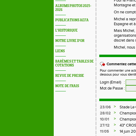
Pour la Franc
Montagne et 
ALBUMS PHOTOS 2025-
2026
On ne compte
Michel a rep
PUBLICATIONS AEFA
Espagne et à 
Mais Michel, 
L'HISTORIQUE
organisations
discret dans 
NOTRE LIVRE D'OR
Michel, nous 
LIENS
BARÈMES ET TABLES DE
Commentez cette 
COTATIONS
Pour commenter une actual
dessous pour vous identi
REVUE DE PRESSE
Login (Email)
:
NOTE DE FRAIS
Mot de Passe
:
>
23/06
Stade Le
>
28/02
Champion
>
10/01
Championn
>
27/12
43° CRO
>
11/05
14 juin 