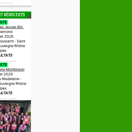
...............
27 RÉSULTATS
ISTE
Des Jeunes Bm
hamond
llet 2026
Toussaint - Saint
uvergne Rhône
lpes
ULTATS
...................
ISTE
oire Montbrison
llet 2026
a Madeleine -
 Auvergne Rhône
lpes
ULTATS
...................