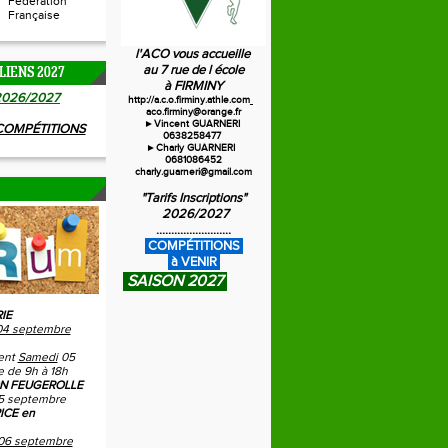
Fédération
Française
l'ACO vous accueille
au 7 rue de l école
LIENS 2027
à FIRMINY
20
26/2027
http://a.c.o.firminy.athle.com
aco.firminy@orange.fr
►Vincent GUARNERI
 COMPÉTITIONS
0638258477
►Charly GUARNERI
0681086452
charly.guarneri@gmail.com
"Tarifs Inscriptions"
2026/2027
.........................
C
OMPÉTITIONS
à VENIR
SAISON 2027
IE
04 septembre
ent
Samedi
05
 de 9h à 18h
N FEUGEROLLE
5 septembre
ICE en
06 septembre