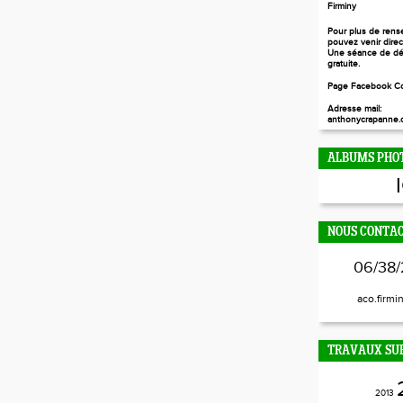
Firminy
Pour plus de rens
pouvez venir dire
Une séance de dé
gratuite.
Page Facebook Co
Adresse mail:
anthonycrapanne.c
ALBUMS PHO
NOUS CONTA
06/38/
aco.firmi
TRAVAUX SUR
2013