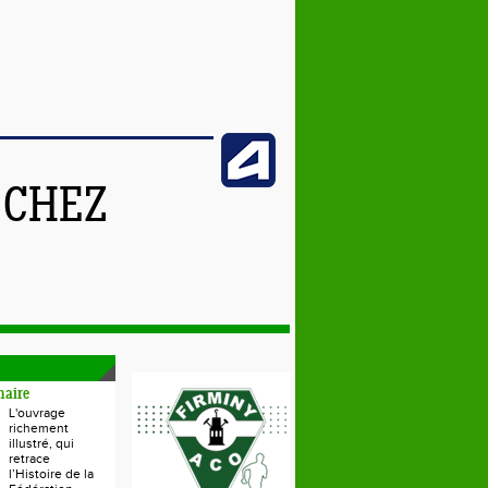
 CHEZ
naire
L'ouvrage
richement
illustré, qui
retrace
l’Histoire de la