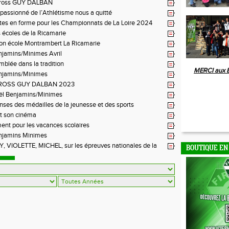
BON FEUGEROLLES
ross GUY DALBAN
n passionné de l’Athlétisme nous a quitté
tes en forme pour les Championnats de La Loire 2024
 écoles de la Ricamarie
ion école Montrambert La Ricamarie
njamins/Minimes Avril
blée dans la tradition
MERCI aux 
njamins/Minimes
ROSS GUY DALBAN 2023
ël Benjamins/Minimes
es des médailles de la jeunesse et des sports
t son cinéma
ent pour les vacances scolaires
njamins Minimes
 VIOLETTE, MICHEL, sur les épreuves nationales de la
BOUTIQUE EN