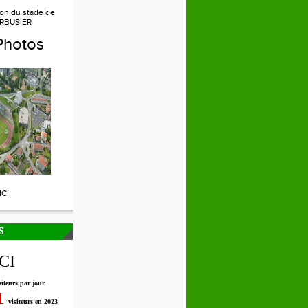
ion du stade de
RBUSIER
Photos
ICI
S
ICI
siteurs par jour
1
visiteurs en 2023