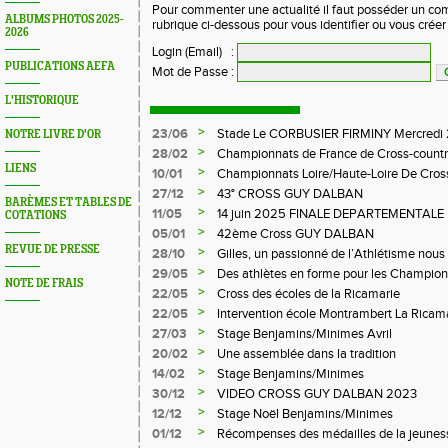
Pour commenter une actualité il faut posséder un compt
ALBUMS PHOTOS 2025-
rubrique ci-dessous pour vous identifier ou vous crée
2026
Login (Email)
:
PUBLICATIONS AEFA
Mot de Passe
:
L'HISTORIQUE
>
23/06
Stade Le CORBUSIER FIRMINY Mercredi 
NOTRE LIVRE D'OR
>
28/02
Championnats de France de Cross-countr
LIENS
>
10/01
Championnats Loire/Haute-Loire De Cros
>
27/12
43° CROSS GUY DALBAN
BARÈMES ET TABLES DE
>
11/05
14 juin 2025 FINALE DEPARTEMENTALE
COTATIONS
LE CHAMBON FEUGEROLLES
>
05/01
42ème Cross GUY DALBAN
REVUE DE PRESSE
>
28/10
Gilles, un passionné de l’Athlétisme nous 
>
29/05
Des athlètes en forme pour les Champion
NOTE DE FRAIS
>
22/05
Cross des écoles de la Ricamarie
>
22/05
Intervention école Montrambert La Ricam
>
27/03
Stage Benjamins/Minimes Avril
>
20/02
Une assemblée dans la tradition
>
14/02
Stage Benjamins/Minimes
>
30/12
VIDEO CROSS GUY DALBAN 2023
>
12/12
Stage Noël Benjamins/Minimes
>
01/12
Récompenses des médailles de la jeuness