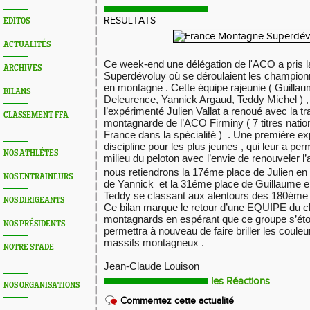
RESULTATS
EDITOS
ACTUALITÉS
Ce week-end une délégation de l'ACO a pris la
ARCHIVES
Superdévoluy où se déroulaient les champion
en montagne . Cette équipe rajeunie ( Guillau
BILANS
Deleurence, Yannick Argaud, Teddy Michel )
l’expérimenté Julien Vallat a renoué avec la tra
CLASSEMENT FFA
montagnarde de l’ACO Firminy ( 7 titres nati
France dans la spécialité ) . Une première ex
discipline pour les plus jeunes , qui leur a pe
NOS ATHLÉTES
milieu du peloton avec l’envie de renouveler l’
nous retiendrons la 17éme place de Julien en 
NOS ENTRAINEURS
de Yannick et la 31éme place de Guillaume en
Teddy se classant aux alentours des 180éme
NOS DIRIGEANTS
Ce bilan marque le retour d’une EQUIPE du cl
montagnards en espérant que ce groupe s’étoff
NOS PRÉSIDENTS
permettra à nouveau de faire briller les coul
massifs montagneux .
NOTRE STADE
Jean-Claude Louison
les Réactions
NOS ORGANISATIONS
Commentez cette actualité