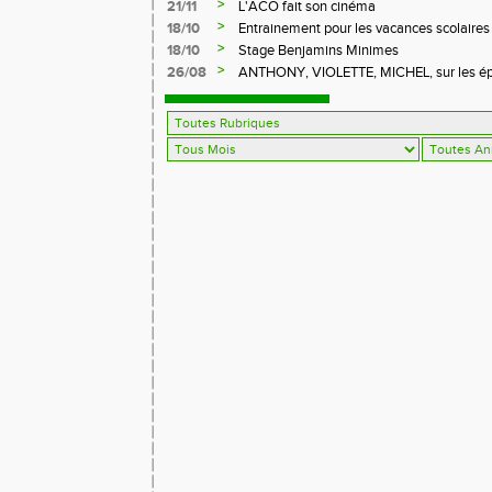
>
21/11
L'ACO fait son cinéma
>
18/10
Entrainement pour les vacances scolaires
>
18/10
Stage Benjamins Minimes
>
26/08
ANTHONY, VIOLETTE, MICHEL, sur les épr
FFA