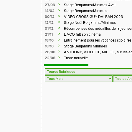
>
27/03
Stage Benjamins/Minimes Avril
>
14/02
Stage Benjamins/Minimes
>
30/12
VIDEO CROSS GUY DALBAN 2023
>
12/12
Stage Noël Benjamins/Minimes
>
01/12
Récompenses des médailles de la jeuness
>
21/11
L'ACO fait son cinéma
>
18/10
Entrainement pour les vacances scolaires
>
18/10
Stage Benjamins Minimes
>
26/08
ANTHONY, VIOLETTE, MICHEL, sur les épr
FFA
>
22/08
Triste nouvelle