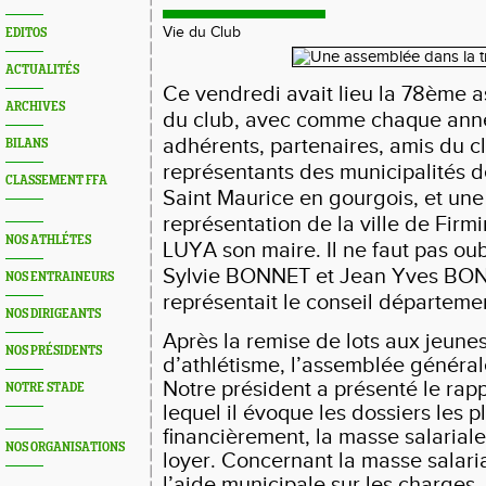
Vie du Club
EDITOS
ACTUALITÉS
Ce vendredi avait lieu la 78ème 
ARCHIVES
du club, avec comme chaque ann
adhérents, partenaires, amis du c
BILANS
représentants des municipalités d
CLASSEMENT FFA
Saint Maurice en gourgois, et un
représentation de la ville de Firm
NOS ATHLÉTES
LUYA son maire. Il ne faut pas ou
Sylvie BONNET et Jean Yves BO
NOS ENTRAINEURS
représentait le conseil départemen
NOS DIRIGEANTS
Après la remise de lots aux jeune
NOS PRÉSIDENTS
d’athlétisme, l’assemblée généra
Notre président a présenté le rap
NOTRE STADE
lequel il évoque les dossiers les p
financièrement, la masse salariale,
NOS ORGANISATIONS
loyer. Concernant la masse salari
l’aide municipale sur les charges