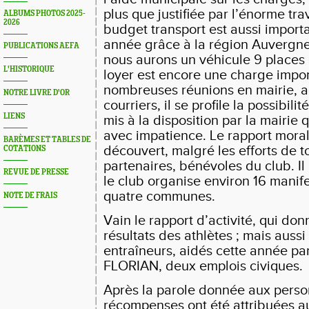
plus que justifiée par l’énorme tra
ALBUMS PHOTOS 2025-
2026
budget transport est aussi importa
année grâce à la région Auvergn
PUBLICATIONS AEFA
nous aurons un véhicule 9 places 
L'HISTORIQUE
loyer est encore une charge impor
nombreuses réunions en mairie,
NOTRE LIVRE D'OR
courriers, il se profile la possibili
LIENS
mis à la disposition par la mairie
avec impatience. Le rapport moral
BARÈMES ET TABLES DE
découvert, malgré les efforts de to
COTATIONS
partenaires, bénévoles du club. Il
REVUE DE PRESSE
le club organise environ 16 manife
quatre communes.
NOTE DE FRAIS
Vain le rapport d’activité, qui don
résultats des athlètes ; mais aussi 
entraîneurs, aidés cette année p
FLORIAN, deux emplois civiques.
Après la parole donnée aux person
récompenses ont été attribuées a