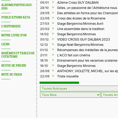
LE CHAMBON FEUGEROLLES
>
05/01
42ème Cross GUY DALBAN
ALBUMS PHOTOS 2025-
>
28/10
Gilles, un passionné de l’Athlétisme nous 
2026
>
29/05
Des athlètes en forme pour les Champion
PUBLICATIONS AEFA
>
22/05
Cross des écoles de la Ricamarie
>
27/03
Stage Benjamins/Minimes Avril
L'HISTORIQUE
>
20/02
Une assemblée dans la tradition
>
14/02
Stage Benjamins/Minimes
NOTRE LIVRE D'OR
>
30/12
VIDEO CROSS GUY DALBAN 2023
>
LIENS
12/12
Stage Noël Benjamins/Minimes
>
01/12
Récompenses des médailles de la jeuness
BARÈMES ET TABLES DE
>
21/11
L'ACO fait son cinéma
COTATIONS
>
18/10
Entrainement pour les vacances scolaires
>
18/10
Stage Benjamins Minimes
REVUE DE PRESSE
>
26/08
ANTHONY, VIOLETTE, MICHEL, sur les épr
NOTE DE FRAIS
FFA
>
22/08
Triste nouvelle