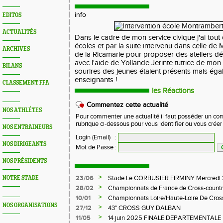
info
EDITOS
ACTUALITÉS
Dans le cadre de mon service civique j'ai tou
écoles et par la suite intervenu dans celle de
ARCHIVES
de la Ricamarie pour proposer des ateliers dé
avec l'aide de Yollande Jerinte tutrice de mon 
BILANS
sourires des jeunes étaient présents mais ég
enseignants !
CLASSEMENT FFA
les Réactions
Commentez cette actualité
NOS ATHLÉTES
Pour commenter une actualité il faut posséder un compt
rubrique ci-dessous pour vous identifier ou vous crée
NOS ENTRAINEURS
Login (Email)
:
NOS DIRIGEANTS
Mot de Passe
:
NOS PRÉSIDENTS
>
23/06
Stade Le CORBUSIER FIRMINY Mercredi 
NOTRE STADE
>
28/02
Championnats de France de Cross-countr
>
10/01
Championnats Loire/Haute-Loire De Cros
NOS ORGANISATIONS
>
27/12
43° CROSS GUY DALBAN
>
11/05
14 juin 2025 FINALE DEPARTEMENTALE