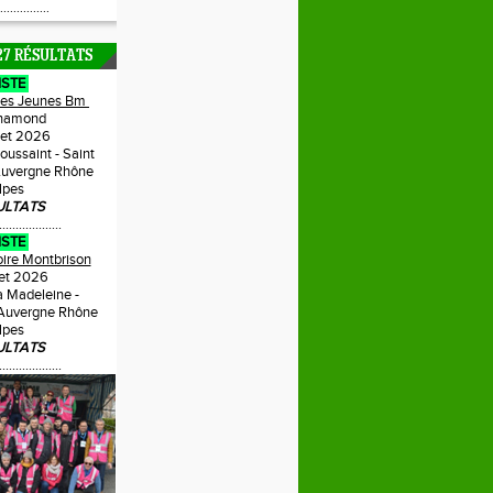
...............
27 RÉSULTATS
ISTE
Des Jeunes Bm
hamond
llet 2026
Toussaint - Saint
uvergne Rhône
lpes
ULTATS
...................
ISTE
oire Montbrison
llet 2026
a Madeleine -
 Auvergne Rhône
lpes
ULTATS
...................