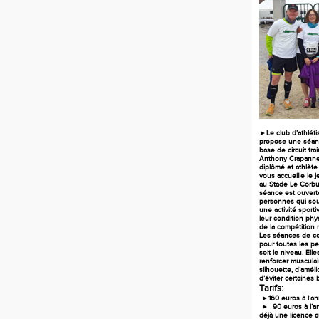
►Le club d’athlét
propose une séan
base de circuit trai
Anthony Crapanne;
diplômé
et athlète
vous accueille le 
au Stade Le Corbus
séance est ouverte
personnes qui sou
une activité sport
leur condition phy
de la compétition m
Les séances de co
pour toutes les p
soit le niveau. Ell
renforcer musculai
silhouette, d’améli
d’éviter certaines 
Tarifs:
►160 euros à l’an
► 90 euros à l’an
déjà une licence 