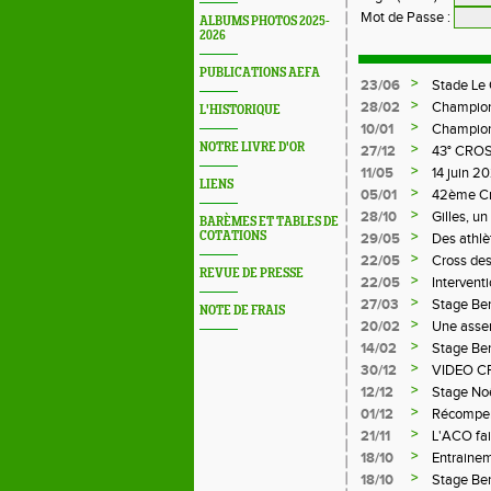
Mot de Passe
:
ALBUMS PHOTOS 2025-
2026
PUBLICATIONS AEFA
>
23/06
Stade Le
>
28/02
Champion
L'HISTORIQUE
>
10/01
Championn
NOTRE LIVRE D'OR
>
27/12
43° CRO
>
11/05
14 juin 
LIENS
LE CHAM
>
05/01
42ème C
>
28/10
Gilles, u
BARÈMES ET TABLES DE
>
COTATIONS
29/05
Des athlè
>
22/05
Cross des
REVUE DE PRESSE
>
22/05
Intervent
>
27/03
Stage Be
NOTE DE FRAIS
>
20/02
Une assem
>
14/02
Stage Be
>
30/12
VIDEO C
>
12/12
Stage No
>
01/12
Récompens
>
21/11
L'ACO fai
>
18/10
Entrainem
>
18/10
Stage Be