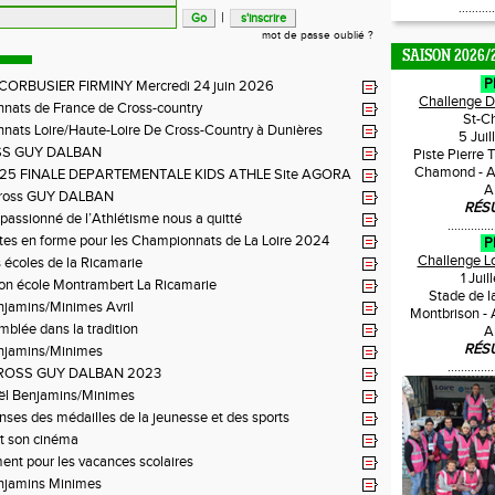
...........
|
mot de passe oublié ?
SAISON 2026/
P
 CORBUSIER FIRMINY Mercredi 24 juin 2026
Challenge 
nats de France de Cross-country
St-C
ats Loire/Haute-Loire De Cross-Country à Dunières
5 Jui
SS GUY DALBAN
Piste Pierre 
Chamond - A
2025 FINALE DEPARTEMENTALE KIDS ATHLE Site AGORA
A
BON FEUGEROLLES
ross GUY DALBAN
RÉS
n passionné de l’Athlétisme nous a quitté
..............
tes en forme pour les Championnats de La Loire 2024
P
Challenge L
 écoles de la Ricamarie
1 Jui
ion école Montrambert La Ricamarie
Stade de l
njamins/Minimes Avril
Montbrison -
blée dans la tradition
A
RÉS
njamins/Minimes
..............
ROSS GUY DALBAN 2023
ël Benjamins/Minimes
es des médailles de la jeunesse et des sports
t son cinéma
ent pour les vacances scolaires
njamins Minimes