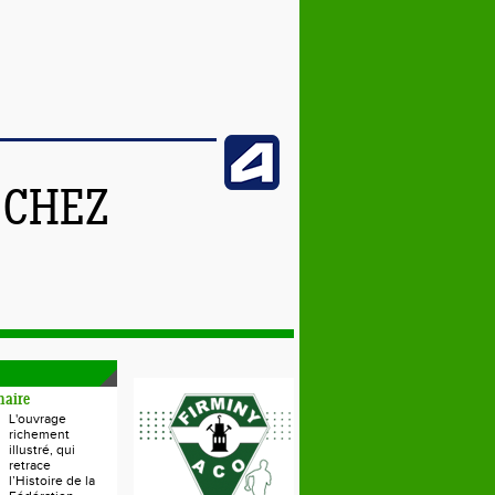
 CHEZ
naire
L'ouvrage
richement
illustré, qui
retrace
l’Histoire de la