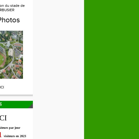
ion du stade de
RBUSIER
Photos
ICI
S
ICI
siteurs par jour
1
visiteurs en 2023