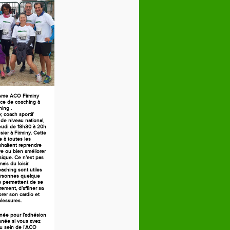
isme ACO Firminy
ce de coaching à
ning .
 coach sportif
 de niveau national,
jeudi de 18h30 à 20h
ier à Firminy. Cette
 à toutes les
haitent reprendre
ive ou bien améliorer
sique. Ce n’est pas
ais du loisir.
aching sont utiles
ersonnes quelque
es permettent de se
rement, d’affiner sa
orer son cardio et
blessures.
née pour l’adhésion
née si vous avez
au sein de l’ACO