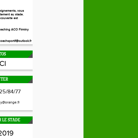
eignements, vous
ctement au stade.
couverte est
aching ACO Firminy
oachsportif@outlook.fr
TOS
ICI
CTER
25/84/77
ny@orange.fr
 LE STADE
2019