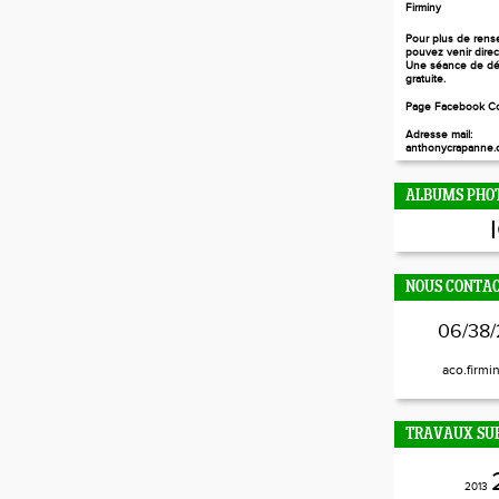
Firminy
Pour plus de rens
pouvez venir dire
Une séance de dé
gratuite.
Page Facebook Co
Adresse mail:
anthonycrapanne.c
ALBUMS PHO
NOUS CONTA
06/38/
aco.firmi
TRAVAUX SUR
2013