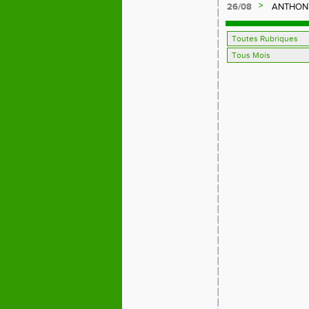
>
26/08
ANTHONY,
FFA