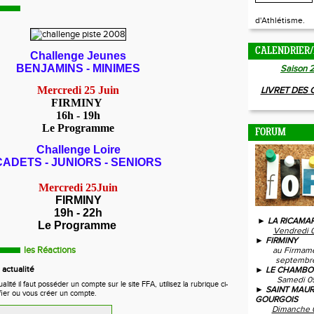
d'Athlétisme.
CALENDRIER/
Challenge Jeunes
BENJAMINS - MINIMES
Saison 
Mercredi 25 Juin
LIVRET DES
FIRMINY
16h - 19h
Le Programme
FORUM
Challenge Loire
CADETS - JUNIORS - SENIORS
Mercredi 25Juin
FIRMINY
19h - 22h
► LA RICAMAR
Le Programme
Vendredi 
► FIRMINY
les Réactions
au Firmam
septembre
actualité
► LE CHAMBO
Samedi 0
ité il faut posséder un compte sur le site FFA, utilisez la rubrique ci-
► SAINT MAUR
fier ou vous créer un compte.
GOURGOIS
Dimanche 