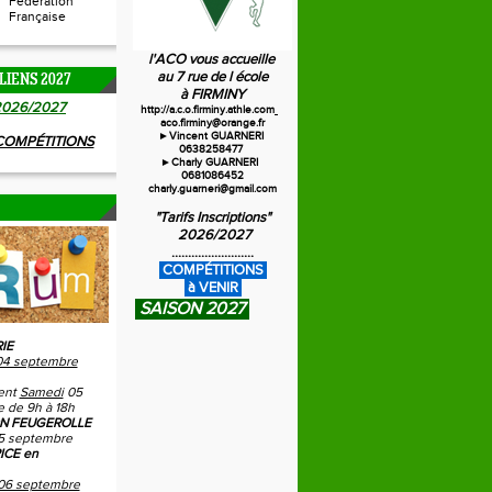
Fédération
Française
l'ACO vous accueille
au 7 rue de l école
LIENS 2027
à FIRMINY
20
26/2027
http://a.c.o.firminy.athle.com
aco.firminy@orange.fr
►Vincent GUARNERI
 COMPÉTITIONS
0638258477
►Charly GUARNERI
0681086452
charly.guarneri@gmail.com
"Tarifs Inscriptions"
2026/2027
.........................
C
OMPÉTITIONS
à VENIR
SAISON 2027
IE
04 septembre
ent
Samedi
05
 de 9h à 18h
N FEUGEROLLE
5 septembre
ICE en
06 septembre