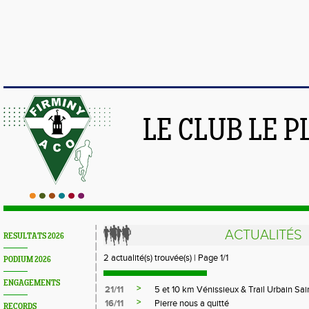
LE CLUB LE 
ACTUALITÉS
RESULTATS 2026
2 actualité(s) trouvée(s) | Page 1/1
PODIUM 2026
ENGAGEMENTS
>
21/11
5 et 10 km Vénissieux & Trail Urbain Sai
>
16/11
Pierre nous a quitté
RECORDS