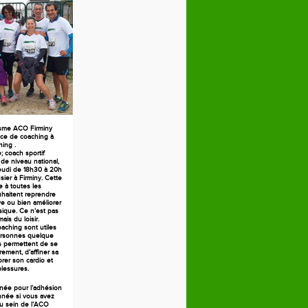
isme ACO Firminy
ce de coaching à
ning .
 coach sportif
 de niveau national,
jeudi de 18h30 à 20h
ier à Firminy. Cette
 à toutes les
haitent reprendre
ive ou bien améliorer
sique. Ce n’est pas
ais du loisir.
aching sont utiles
ersonnes quelque
es permettent de se
rement, d’affiner sa
orer son cardio et
blessures.
née pour l’adhésion
née si vous avez
au sein de l’ACO