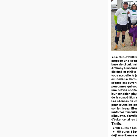
►Le club d’athlét
propose une séan
base de circuit trai
Anthony Crapanne;
diplômé
et athlète
vous accueille le 
au Stade Le Corbus
séance est ouverte
personnes qui sou
une activité sport
leur condition phy
de la compétition m
Les séances de co
pour toutes les p
soit le niveau. Ell
renforcer musculai
silhouette, d’améli
d’éviter certaines 
Tarifs:
►160 euros à l’an
► 90 euros à l’an
déjà une licence 