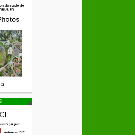
ion du stade de
RBUSIER
Photos
ICI
S
ICI
siteurs par jour
1
visiteurs en 2023