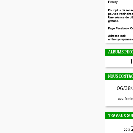
Firminy
Pour plus de rens
pouvez venir dire
Une séance de dé
gratuite.
Page Facebook Co
Adresse mail:
anthonycrapanne.c
ALBUMS PHO
NOUS CONTA
06/38/
aco.firmi
TRAVAUX SUR
2013