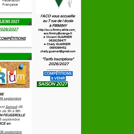
Fédération
Française
l'ACO vous accueille
au 7 rue de l école
LIENS 2027
à FIRMINY
20
26/2027
http://a.c.o.firminy.athle.com
aco.firminy@orange.fr
►Vincent GUARNERI
 COMPÉTITIONS
0638258477
►Charly GUARNERI
0681086452
charly.guarneri@gmail.com
"Tarifs Inscriptions"
2026/2027
.........................
C
OMPÉTITIONS
à VENIR
SAISON 2027
IE
04 septembre
ent
Samedi
05
 de 9h à 18h
N FEUGEROLLE
5 septembre
ICE en
06 septembre