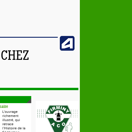
 CHEZ
naire
L'ouvrage
richement
illustré, qui
retrace
l’Histoire de la