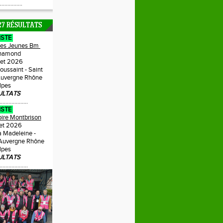
...............
27 RÉSULTATS
ISTE
Des Jeunes Bm
hamond
llet 2026
Toussaint - Saint
uvergne Rhône
lpes
ULTATS
...................
ISTE
oire Montbrison
llet 2026
a Madeleine -
 Auvergne Rhône
lpes
ULTATS
...................