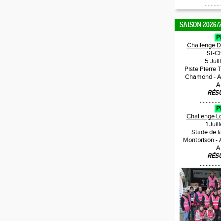
...........
SAISON 2026/
P
Challenge 
St-C
5 Jui
Piste Pierre 
Chamond - A
A
RÉS
..............
P
Challenge L
1 Jui
Stade de l
Montbrison -
A
RÉS
..............