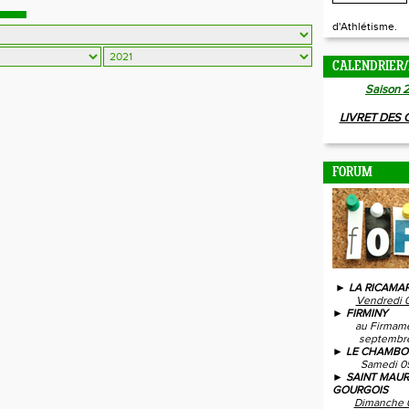
d'Athlétisme.
CALENDRIER/
Saison 
LIVRET DES
FORUM
► LA RICAMAR
Vendredi 
► FIRMINY
au Firmam
septembre
► LE CHAMBO
Samedi 0
► SAINT MAUR
GOURGOIS
Dimanche 